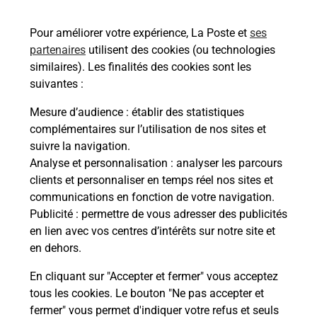
42110
FEURS
Pour améliorer votre expérience, La Poste et
ses
En savoir plus
partenaires
utilisent des cookies (ou technologies
similaires). Les finalités des cookies sont les
Malin !
suivantes :
Mesure d’audience
: établir des statistiques
La Poste
complémentaires sur l’utilisation de nos sites et
en ligne
suivre la navigation.
Analyse et personnalisation
: analyser les parcours
Ouvert 24h/24
clients et personnaliser en temps réel nos sites et
communications en fonction de votre navigation.
En savoir plus
Publicité
: permettre de vous adresser des publicités
en lien avec vos centres d’intérêts sur notre site et
en dehors.
Recherchez un autre point de contact
En cliquant sur "Accepter et fermer" vous acceptez
tous les cookies. Le bouton "Ne pas accepter et
fermer" vous permet d'indiquer votre refus et seuls