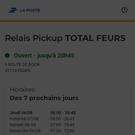
Le lien s'ouvre dans un nouvel onglet
Allez au contenu
Day of the Week
Get directions to Relais Pickup at 6 ROUTE DE BOEN FEURS,
Hours
Relais Pickup
TOTAL FEURS
Ouvert
-
jusqu'à
20h45
6 ROUTE DE BOEN
42110
FEURS
Horaires
Des 7 prochains jours
Jeudi 06/08
06:00
-
20:45
Vendredi 07/08
06:00
-
20:45
Samedi 08/08
07:00
-
19:45
Dimanche 09/08
07:00
-
12:00