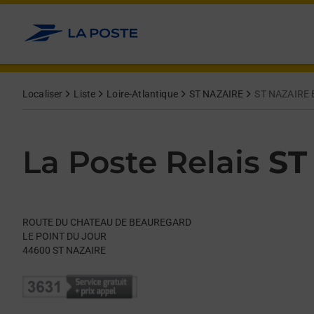
Le lien s'ouvre dans un nouvel onglet
Allez au contenu
Day of the Week
Get directions to La Poste Relais at ROUTE DU CHATEAU DE 
Hours
Localiser
Liste
Loire-Atlantique
ST NAZAIRE
ST NAZAIRE 
La Poste Relais
ST
ROUTE DU CHATEAU DE BEAUREGARD
LE POINT DU JOUR
44600
ST NAZAIRE