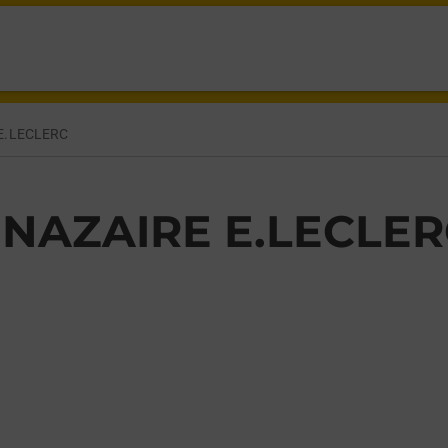
BEAUREGARD ST NAZAIRE,
E.LECLERC
 NAZAIRE E.LECLE