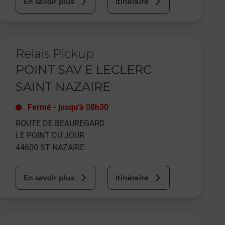
En savoir plus
Itinéraire
e lien s'ouvre dans un nouvel onglet
Relais Pickup
POINT SAV E LECLERC
SAINT NAZAIRE
Fermé
-
jusqu'à
08h30
ROUTE DE BEAUREGARD
LE POINT DU JOUR
44600
ST NAZAIRE
En savoir plus
Itinéraire
e lien s'ouvre dans un nouvel onglet