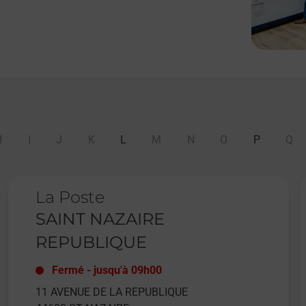
H
I
J
K
L
M
N
O
P
Q
Le lien s'ouvre dans un nouvel onglet
L
La Poste
SAINT NAZAIRE
REPUBLIQUE
Fermé
-
jusqu'à
09h00
11 AVENUE DE LA REPUBLIQUE