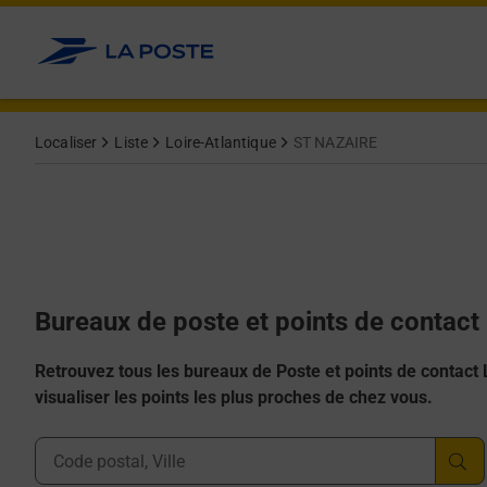
Allez au contenu
Afficher ou masquer la réponse
Afficher ou masquer la réponse
Afficher ou masquer la réponse
Afficher ou masquer la réponse
Afficher ou masquer la réponse
Localiser
Liste
Loire-Atlantique
ST NAZAIRE
Bureaux de poste et points de contac
Retrouvez tous les bureaux de Poste et points de contact La
visualiser les points les plus proches de chez vous.
Ville, Département, Code Postal