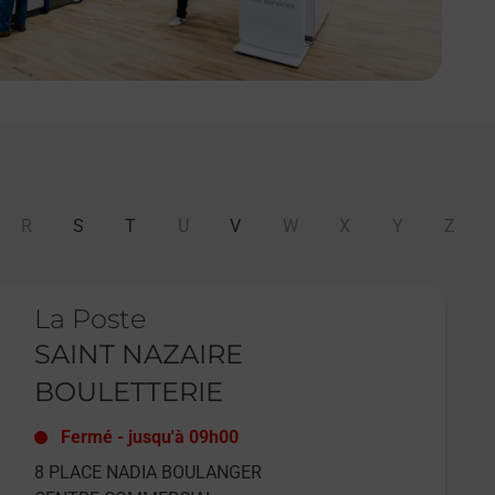
R
S
T
U
V
W
X
Y
Z
e lien s'ouvre dans un nouvel onglet
La Poste
SAINT NAZAIRE
BOULETTERIE
Fermé
-
jusqu'à
09h00
8 PLACE NADIA BOULANGER