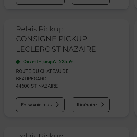
Le lien s'ouvre dans un nouvel onglet
L
Relais Pickup
CONSIGNE PICKUP
LECLERC ST NAZAIRE
Ouvert
-
jusqu'à
23h59
ROUTE DU CHATEAU DE
BEAUREGARD
44600
ST NAZAIRE
En savoir plus
Itinéraire
Le lien s'ouvre dans un nouvel onglet
L
Relais Pickup