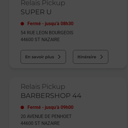
Relais Pickup
SUPER U
Fermé
-
jusqu'à
08h30
54 RUE LEON BOURGEOIS
44600
ST NAZAIRE
En savoir plus
Itinéraire
Le lien s'ouvre dans un nouvel onglet
Relais Pickup
BARBERSHOP 44
Fermé
-
jusqu'à
09h00
20 AVENUE DE PENHOET
44600
ST NAZAIRE