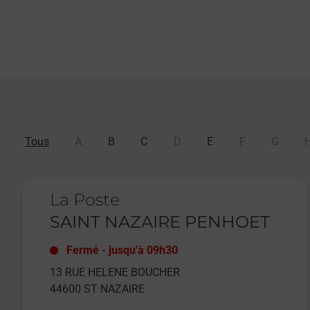
Tous
A
B
C
D
E
F
G
Le lien s'ouvre dans un nouvel onglet
La Poste
SAINT NAZAIRE PENHOET
Fermé
-
jusqu'à
09h30
13 RUE HELENE BOUCHER
44600
ST NAZAIRE