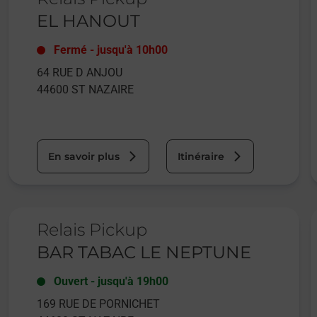
EL HANOUT
Fermé
-
jusqu'à
10h00
64 RUE D ANJOU
44600
ST NAZAIRE
En savoir plus
Itinéraire
Le lien s'ouvre dans un nouvel onglet
L
Relais Pickup
BAR TABAC LE NEPTUNE
Ouvert
-
jusqu'à
19h00
169 RUE DE PORNICHET