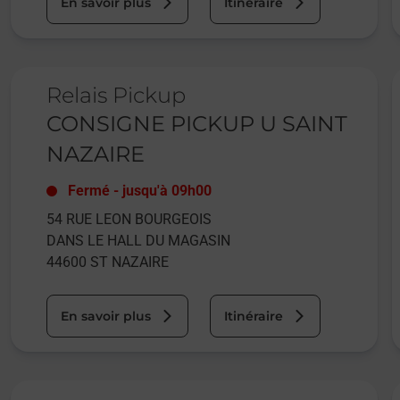
En savoir plus
Itinéraire
Le lien s'ouvre dans un nouvel onglet
L
Relais Pickup
CONSIGNE PICKUP U SAINT
NAZAIRE
Fermé
-
jusqu'à
09h00
54 RUE LEON BOURGEOIS
DANS LE HALL DU MAGASIN
44600
ST NAZAIRE
En savoir plus
Itinéraire
Le lien s'ouvre dans un nouvel onglet
L