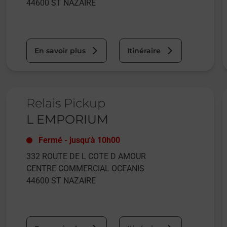
44600
ST NAZAIRE
En savoir plus
Itinéraire
Le lien s'ouvre dans un nouvel onglet
L
Relais Pickup
L EMPORIUM
Fermé
-
jusqu'à
10h00
332 ROUTE DE L COTE D AMOUR
CENTRE COMMERCIAL OCEANIS
44600
ST NAZAIRE