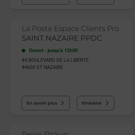
Le lien s'ouvre dans un nouvel onglet
La Poste Espace Clients Pro
SAINT NAZAIRE PPDC
Ouvert
-
jusqu'à
12h00
44 BOULEVARD DE LA LIBERTE
44600
ST NAZAIRE
En savoir plus
Itinéraire
Le lien s'ouvre dans un nouvel onglet
Relais Pickup