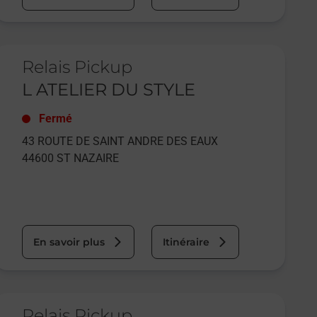
e lien s'ouvre dans un nouvel onglet
Relais Pickup
L ATELIER DU STYLE
Fermé
43 ROUTE DE SAINT ANDRE DES EAUX
44600
ST NAZAIRE
En savoir plus
Itinéraire
e lien s'ouvre dans un nouvel onglet
Relais Pickup