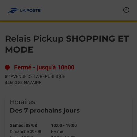
Le lien s'ouvre dans un nouvel onglet
Allez au contenu
Day of the Week
Get directions to Relais Pickup at 82 AVENUE DE LA REPUBLIQ
Hours
Relais Pickup
SHOPPING ET
MODE
Fermé
-
jusqu'à
10h00
82 AVENUE DE LA REPUBLIQUE
44600
ST NAZAIRE
Horaires
Des 7 prochains jours
Samedi 08/08
10:00
-
19:00
Dimanche 09/08
Fermé