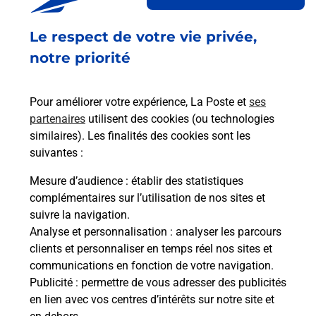
Ouvert
-
jusqu'à
21h00
Le respect de votre vie privée,
33 RUE DE NORMANDIE
notre priorité
44600
ST NAZAIRE
En savoir plus
Pour améliorer votre expérience, La Poste et
ses
partenaires
utilisent des cookies (ou technologies
similaires). Les finalités des cookies sont les
Malin !
suivantes :
Mesure d’audience
: établir des statistiques
La Poste
complémentaires sur l’utilisation de nos sites et
en ligne
suivre la navigation.
Analyse et personnalisation
: analyser les parcours
Ouvert 24h/24
clients et personnaliser en temps réel nos sites et
communications en fonction de votre navigation.
En savoir plus
Publicité
: permettre de vous adresser des publicités
en lien avec vos centres d’intérêts sur notre site et