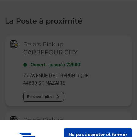
La Poste à proximité
Relais Pickup
CARREFOUR CITY
Ouvert
-
jusqu'à
22h00
77 AVENUE DE L REPUBLIQUE
44600
ST NAZAIRE
En savoir plus
Relais Pickup
CONSIGNE SPEED QUEEN ST
Ne pas accepter et fermer
NAZAIRE