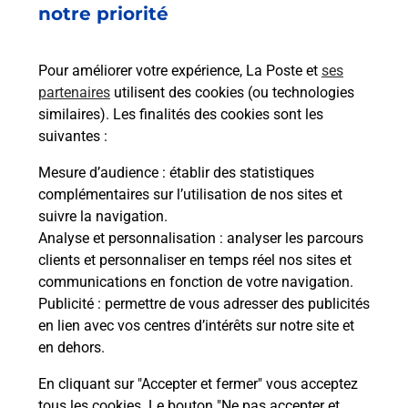
notre priorité
Services
Pour améliorer votre expérience, La Poste et
ses
partenaires
utilisent des cookies (ou technologies
En savoir plus
En sa
similaires). Les finalités des cookies sont les
suivantes :
Ache
Mesure d’audience
: établir des statistiques
dent
sui
NTES
complémentaires sur l’utilisation de nos sites et
Vous
suivre la navigation.
de c
Analyse et personnalisation
: analyser les parcours
télé
clients et personnaliser en temps réel nos sites et
Post
communications en fonction de votre navigation.
Publicité
: permettre de vous adresser des publicités
En
en lien avec vos centres d’intérêts sur notre site et
Envoyer un colis
en dehors.
Vous souhaitez envoyer un colis depuis : NANTES
En cliquant sur "Accepter et fermer" vous acceptez
JULES VERNE (44300) ? Découvrez toutes les
tous les cookies. Le bouton "Ne pas accepter et