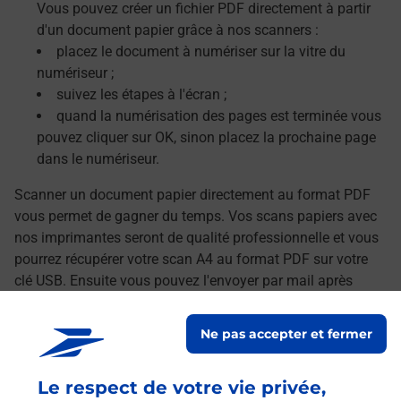
Vous pouvez créer un fichier PDF directement à partir
d'un document papier grâce à nos scanners :
placez le document à numériser sur la vitre du
numériseur ;
suivez les étapes à l'écran ;
quand la numérisation des pages est terminée vous
pouvez cliquer sur OK, sinon placez la prochaine page
dans le numériseur.
Scanner un document papier directement au format PDF
vous permet de gagner du temps. Vos scans papiers avec
nos imprimantes seront de qualité professionnelle et vous
pourrez récupérer votre scan A4 au format PDF sur votre
clé USB. Ensuite vous pouvez l'envoyer par mail après
avoir transféré vos documents numérisés sur votre
ordinateur.
Ne pas accepter et fermer
Le lien s'ouvre dans un nouvel onglet
Localiser les scanners à proximité
Le respect de votre vie privée,