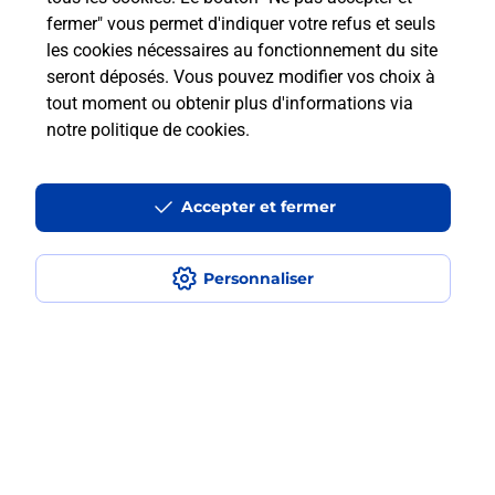
solutions proposées par La Poste.
fermer" vous permet d'indiquer votre refus et seuls
les cookies nécessaires au fonctionnement du site
En savoir plus
seront déposés. Vous pouvez modifier vos choix à
tout moment ou obtenir plus d'informations via
notre politique de cookies
.
Questions fréquemment posées
Accepter et fermer
Quel est le prix d’une numérisation ?
Personnaliser
Où faire des numérisations à
proximité ?
Comment numériser un document ?