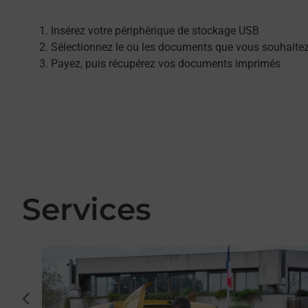
Insérez votre périphérique de stockage USB
Sélectionnez le ou les documents que vous souhaite
Payez, puis récupérez vos documents imprimés
Services
En savoir plus
cédent
r et/ou