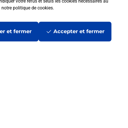
ndiquer votre refus et seuls les cookies nécessaires au
a
notre politique de cookies
.
er et fermer
Accepter et fermer
 la Poste ?