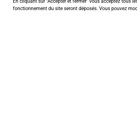
En cliquant sur "Accepter et fermer" vous acceptez tous le
fonctionnement du site seront déposés. Vous pouvez modi
Questions fréque
Quel est le prix d’une impression
Où imprimer des documents auto
Comment faire des impressions 
Quels sont les documents et les f