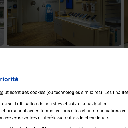
Acheter un iPhone neuf ou reconditionné
A
Vous recherchez un smartphone pas cher proche de chez
V
s
vous ? Découvrez notre offre de téléphones iPhone Apple
v
dans vos bureaux de Poste à NANTES JULES VERNE
riorité
S
(44300) !
V
es
utilisent des cookies (ou technologies similaires). Les finalité
En savoir plus
es sur l’utilisation de nos sites et suivre la navigation.
s et personnaliser en temps réel nos sites et communications en 
n avec vos centres d’intérêts sur notre site et en dehors.