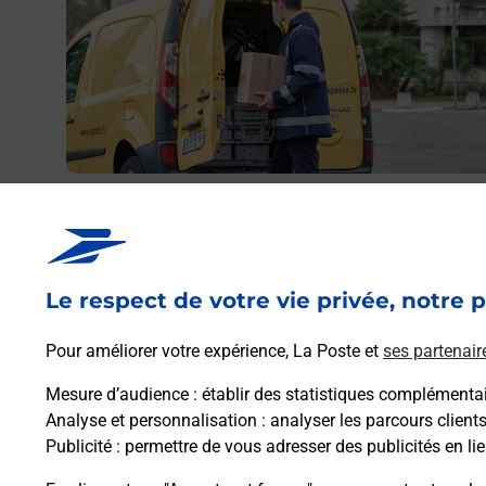
res
S JULES
Envoyer un colis
Vous souhaitez envoyer un colis depuis : NANTES
JULES VERNE (44300) ? Découvrez toutes les solution
proposées par La Poste.
Le respect de votre vie privée, notre p
Pour améliorer votre expérience, La Poste et
ses partenair
En savoir plus
Mesure d’audience
: établir des statistiques complémentair
Analyse et personnalisation
: analyser les parcours client
Publicité
: permettre de vous adresser des publicités en lie