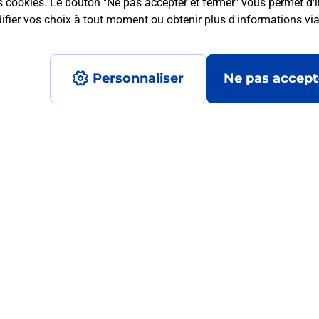
s cookies. Le bouton "Ne pas accepter et fermer" vous permet d'i
fier vos choix à tout moment ou obtenir plus d'informations vi
mment posées
Personnaliser
Ne pas accept
 ?
ur de moi ?
?
ormats qu'il est possible d'imprimer à