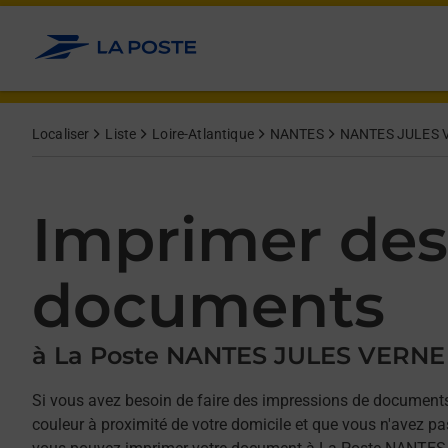
Allez au contenu
Afficher ou masquer la réponse
Afficher ou masquer la réponse
Afficher ou masquer la réponse
Afficher ou masquer la réponse
Localiser
Liste
Loire-Atlantique
NANTES
NANTES JULES 
Imprimer des
documents
à La Poste NANTES JULES VERNE
Si vous avez besoin de faire des impressions de documents
couleur à proximité de votre domicile et que vous n'avez p