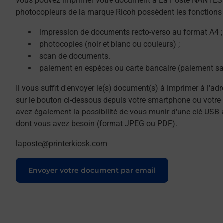
vous pouvez imprimer votre document à La Poste NANTES
photocopieurs de la marque Ricoh possèdent les fonctions 
impression de documents recto-verso au format A4 ;
photocopies (noir et blanc ou couleurs) ;
scan de documents.
paiement en espèces ou carte bancaire (paiement sa
Il vous suffit d'envoyer le(s) document(s) à imprimer à l'ad
sur le bouton ci-dessous depuis votre smartphone ou votre 
avez également la possibilité de vous munir d'une clé USB 
dont vous avez besoin (format JPEG ou PDF).
laposte@printerkiosk.com
Le lien s'ouvre dans un nouvel onglet
Envoyer votre document par email