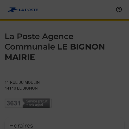
Le lien s'ouvre dans un nouvel onglet
Allez au contenu
Day of the Week
Get directions to La Poste Agence Communale at 11 RUE DU 
Hours
La Poste Agence
Communale
LE BIGNON
MAIRIE
11 RUE DU MOULIN
44140
LE BIGNON
Horaires