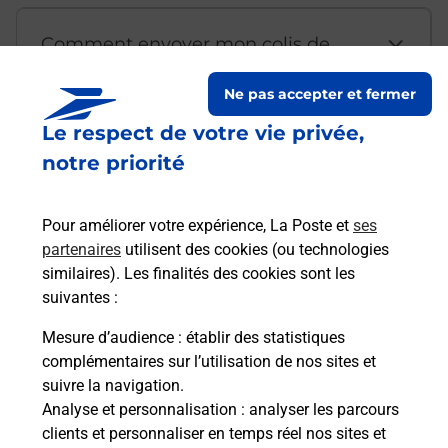
Comment envoyer mon colis de
chez moi ?
Ne pas accepter et fermer
Le respect de votre vie privée,
Est-il possible d’acheter un
notre priorité
emballage directement depuis un
bureau de Poste ?
Pour améliorer votre expérience, La Poste et
ses
partenaires
utilisent des cookies (ou technologies
Comment demander une
similaires). Les finalités des cookies sont les
modification de livraison ?
suivantes :
Mesure d’audience
: établir des statistiques
complémentaires sur l’utilisation de nos sites et
Comment La Poste participe-t-elle
suivre la navigation.
à votre sécurité au quotidien ?
Analyse et personnalisation
: analyser les parcours
clients et personnaliser en temps réel nos sites et