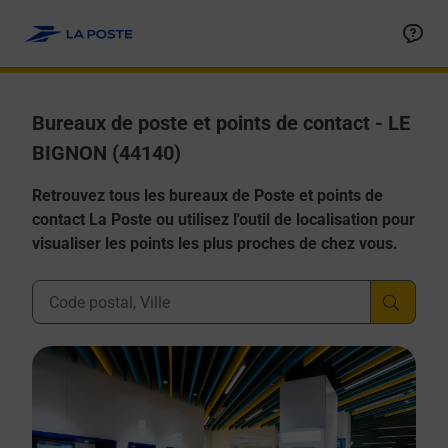
Allez au contenu
Afficher ou masquer la réponse
Afficher ou masquer la réponse
Afficher ou masquer la réponse
Afficher ou masquer la réponse
Afficher ou masquer la réponse
Bureaux de poste et points de contact - LE
BIGNON (44140)
Retrouvez tous les bureaux de Poste et points de
contact La Poste ou utilisez l'outil de localisation pour
visualiser les points les plus proches de chez vous.
Ville, Département, Code Postal