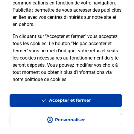
communications en fonction de votre navigation.
Puis-je passer mon code de la route
Publicité
: permettre de vous adresser des publicités
avec La Poste et sous quelles
en lien avec vos centres d’intérêts sur notre site et
conditions ?
en dehors.
En cliquant sur "Accepter et fermer" vous acceptez
tous les cookies. Le bouton "Ne pas accepter et
fermer" vous permet d'indiquer votre refus et seuls
Localiser
Liste
Loire-Atlantique
LE BIGNON
les cookies nécessaires au fonctionnement du site
seront déposés. Vous pouvez modifier vos choix à
tout moment ou obtenir plus d'informations via
notre politique de cookies
.
Plan du site
Accessibilité : partiellement conforme
Accepter et fermer
Conditions contractuelles
Personnaliser
Mentions légales