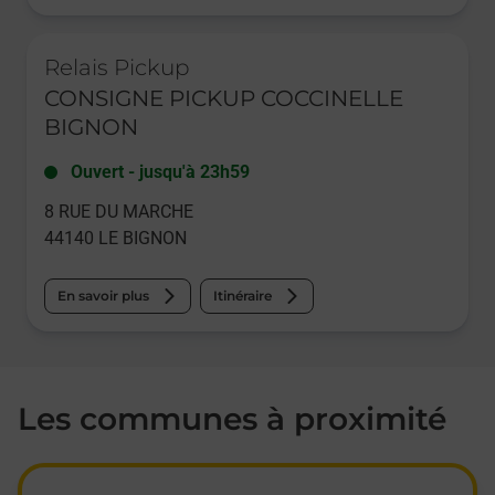
Le lien s'ouvre dans un nouvel onglet
Relais Pickup
CONSIGNE PICKUP COCCINELLE
BIGNON
Ouvert
-
jusqu'à
23h59
8 RUE DU MARCHE
44140
LE BIGNON
En savoir plus
Itinéraire
Les communes à proximité