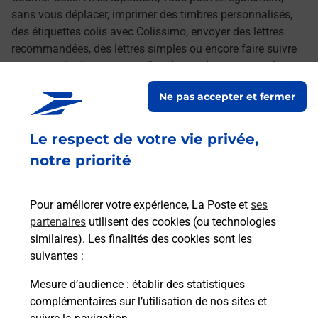
sans vous déplacer, imprimer des timbres personnalisés,
des étiquettes colis avec Colissimo, envoyer des lettres
recommandées, des lettres simples ou encore faire suivre
votre courrier à votre nouvelle adresse. Le tout quand vous
voulez, où vous voulez.
Ne pas accepter et fermer
Découvrez toutes les offres et services en ligne de
Le respect de votre vie privée,
La Poste
notre priorité
Pour améliorer votre expérience, La Poste et
ses
partenaires
utilisent des cookies (ou technologies
similaires). Les finalités des cookies sont les
suivantes :
Mesure d’audience
: établir des statistiques
complémentaires sur l’utilisation de nos sites et