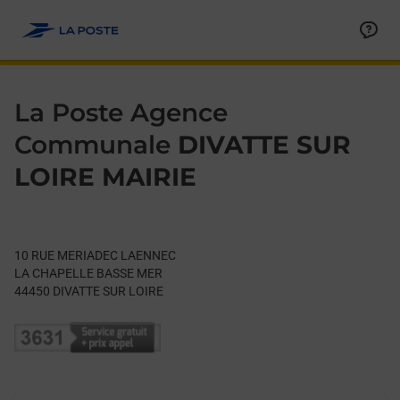
Le lien s'ouvre dans un nouvel onglet
Allez au contenu
Day of the Week
Get directions to La Poste Agence Communale at 10 RUE ME
Hours
La Poste Agence
Communale
DIVATTE SUR
LOIRE MAIRIE
10 RUE MERIADEC LAENNEC
LA CHAPELLE BASSE MER
44450
DIVATTE SUR LOIRE