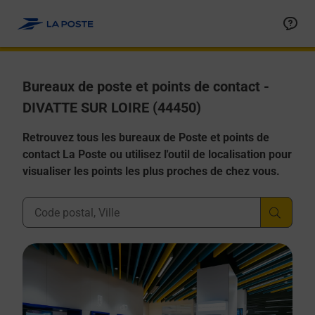
Allez au contenu
Afficher ou masquer la réponse
Afficher ou masquer la réponse
Afficher ou masquer la réponse
Afficher ou masquer la réponse
Afficher ou masquer la réponse
Bureaux de poste et points de contact -
DIVATTE SUR LOIRE (44450)
Retrouvez tous les bureaux de Poste et points de
contact La Poste ou utilisez l'outil de localisation pour
visualiser les points les plus proches de chez vous.
Ville, Département, Code Postal