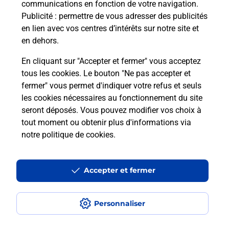
communications en fonction de votre navigation.
Puis-je passer mon code de la route
Publicité
: permettre de vous adresser des publicités
avec La Poste et sous quelles
en lien avec vos centres d’intérêts sur notre site et
conditions ?
en dehors.
En cliquant sur "Accepter et fermer" vous acceptez
tous les cookies. Le bouton "Ne pas accepter et
fermer" vous permet d'indiquer votre refus et seuls
Localiser
Liste
Loire-Atlantique
DIVATTE SUR LOIRE
les cookies nécessaires au fonctionnement du site
seront déposés. Vous pouvez modifier vos choix à
tout moment ou obtenir plus d'informations via
notre politique de cookies
.
Plan du site
Accessibilité : partiellement conforme
Accepter et fermer
Conditions contractuelles
Personnaliser
Mentions légales