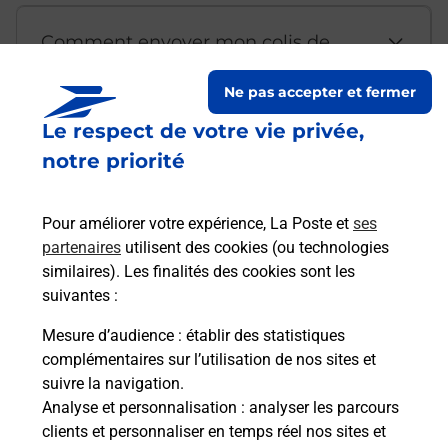
Comment envoyer mon colis de
chez moi ?
Ne pas accepter et fermer
Le respect de votre vie privée,
Est-il possible d’acheter un
notre priorité
emballage directement depuis un
bureau de Poste ?
Pour améliorer votre expérience, La Poste et
ses
partenaires
utilisent des cookies (ou technologies
Comment demander une
similaires). Les finalités des cookies sont les
modification de livraison ?
suivantes :
Mesure d’audience
: établir des statistiques
complémentaires sur l’utilisation de nos sites et
Comment La Poste participe-t-elle
suivre la navigation.
à votre sécurité au quotidien ?
Analyse et personnalisation
: analyser les parcours
clients et personnaliser en temps réel nos sites et