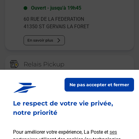
Ouvert
-
jusqu'à
19h45
60 RUE DE LA FEDERATION
41350
ST GERVAIS LA FORET
En savoir plus
Relais Pickup
CONSIGNE GRAND FRAIS SAINT
GERVAIS
Ne pas accepter et fermer
Ouvert
-
jusqu'à
23h59
Le respect de votre vie privée,
ZAC DES CLOUSOTS RUE DES PERRIERES
41350
ST GERVAIS LA FORET
notre priorité
En savoir plus
Pour améliorer votre expérience, La Poste et
ses