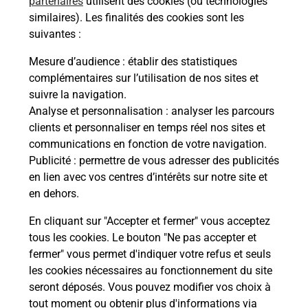
partenaires
utilisent des cookies (ou technologies
Malin !
similaires). Les finalités des cookies sont les
suivantes :
La Poste
Mesure d’audience
: établir des statistiques
en ligne
complémentaires sur l’utilisation de nos sites et
suivre la navigation.
Ouvert 24h/24
Analyse et personnalisation
: analyser les parcours
clients et personnaliser en temps réel nos sites et
En savoir plus
communications en fonction de votre navigation.
Publicité
: permettre de vous adresser des publicités
en lien avec vos centres d’intérêts sur notre site et
Recherchez un autre point de contact
en dehors.
En cliquant sur "Accepter et fermer" vous acceptez
tous les cookies. Le bouton "Ne pas accepter et
Localiser
Liste
Loir-et-Cher
ST GERVAIS LA FORET
fermer" vous permet d'indiquer votre refus et seuls
CONSIGNE LECLERC DRIVE GERVAIS
les cookies nécessaires au fonctionnement du site
seront déposés. Vous pouvez modifier vos choix à
tout moment ou obtenir plus d'informations via