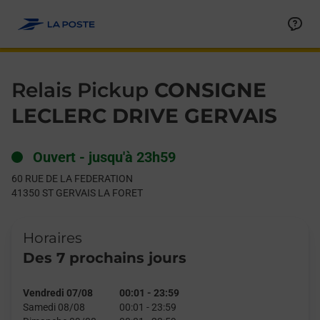
Le lien s'ouvre dans un nouvel onglet
Allez au contenu
Day of the Week
Get directions to Relais Pickup at 60 RUE DE LA FEDERATION 
Hours
Relais Pickup
CONSIGNE
LECLERC DRIVE GERVAIS
Ouvert
-
jusqu'à
23h59
60 RUE DE LA FEDERATION
41350
ST GERVAIS LA FORET
Horaires
Des 7 prochains jours
Vendredi 07/08
00:01
-
23:59
Samedi 08/08
00:01
-
23:59