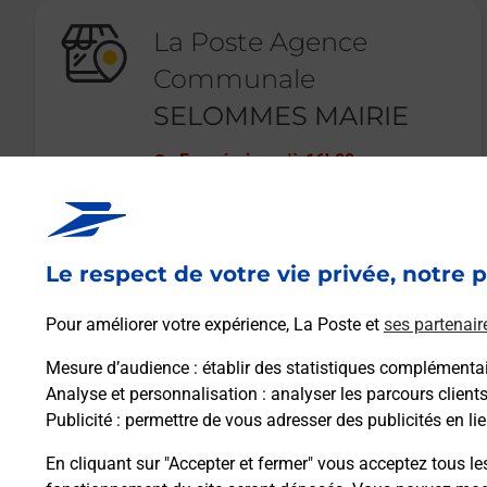
La Poste Agence
Communale
SELOMMES MAIRIE
Fermé
-
jusqu'à
16h00
PLACE DE LA MAIRIE
41100
SELOMMES
Le respect de votre vie privée, notre p
En savoir plus
Pour améliorer votre expérience, La Poste et
ses partenair
Mesure d’audience
: établir des statistiques complémentair
Analyse et personnalisation
: analyser les parcours client
Publicité
: permettre de vous adresser des publicités en lie
En cliquant sur "Accepter et fermer" vous acceptez tous le