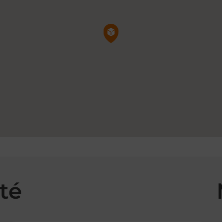
Pin de la carte
té