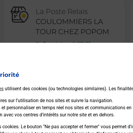
La Poste Relais
COULOMMIERS LA
TOUR CHEZ POPOM
Ouvert
-
jusqu'à
13h00
5 RUE DE LA VALLEE
41100
COULOMMIERS LA TOUR
riorité
En savoir plus
es
utilisent des cookies (ou technologies similaires). Les finalité
es sur l’utilisation de nos sites et suivre la navigation.
s et personnaliser en temps réel nos sites et communications en 
n avec vos centres d’intérêts sur notre site et en dehors.
Recherchez un autre point de contact
s cookies. Le bouton "Ne pas accepter et fermer" vous permet d'i