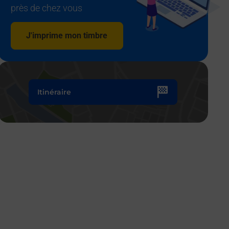
près de chez vous
J'imprime mon timbre
Itinéraire