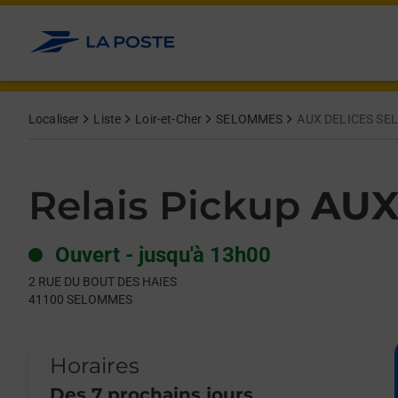
Le lien s'ouvre dans un nouvel onglet
Allez au contenu
Day of the Week
Get directions to Relais Pickup at 2 RUE DU BOUT DES HAIES
Hours
Localiser
Liste
Loir-et-Cher
SELOMMES
AUX DELICES S
Relais Pickup
AUX
Ouvert
-
jusqu'à
13h00
2 RUE DU BOUT DES HAIES
41100
SELOMMES
Horaires
Des 7 prochains jours