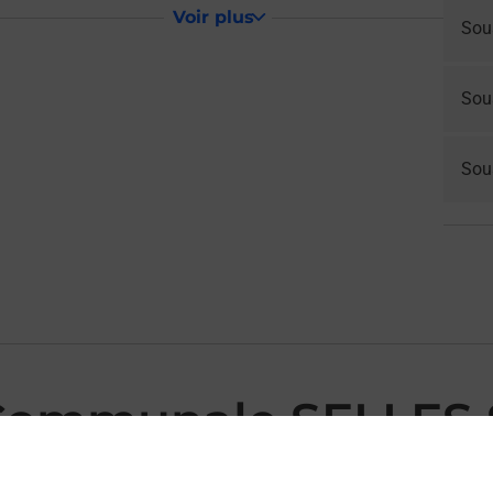
Voir plus
Sou
Sou
Sous
Communale SELLES 
ES ST DENIS MAIRIE vous accueille à SELLES ST DENIS