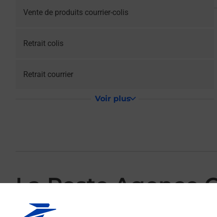
Vente de produits courrier-colis
Retrait colis
Retrait courrier
Voir plus
La Poste Agence 
Votre point de contact La Poste Agence Communale SELL