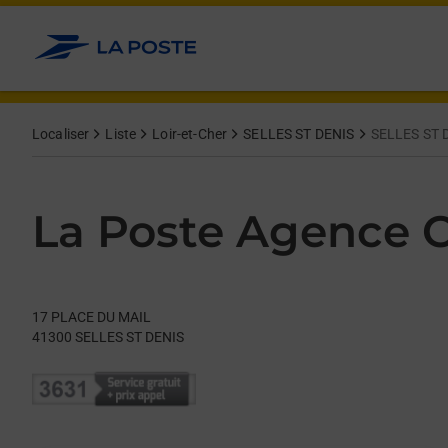
Le lien s'ouvre dans un nouvel onglet
Allez au contenu
Day of the Week
Get directions to La Poste Agence Communale at 17 PLACE D
Hours
Localiser
Liste
Loir-et-Cher
SELLES ST DENIS
SELLES ST 
La Poste Agence
17 PLACE DU MAIL
41300
SELLES ST DENIS