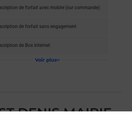
scription de forfait avec mobile (sur commande)
scription de forfait sans engagement
cription de Box Internet
Voir plus
ST DENIS MAIRIE