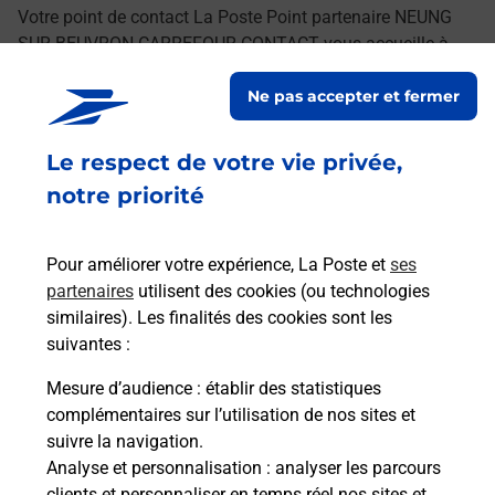
Votre point de contact La Poste Point partenaire NEUNG
SUR BEUVRON CARREFOUR CONTACT vous accueille à
NEUNG SUR BEUVRON pour répondre à vos besoins
Ne pas accepter et fermer
d'affranchissement Courrier-Colis.
Le respect de votre vie privée,
Retrouvez toutes nos offres en ligne sur notre site
notre priorité
Pour améliorer votre expérience, La Poste et
ses
partenaires
utilisent des cookies (ou technologies
similaires). Les finalités des cookies sont les
suivantes :
Mesure d’audience
: établir des statistiques
complémentaires sur l’utilisation de nos sites et
suivre la navigation.
Analyse et personnalisation
: analyser les parcours
clients et personnaliser en temps réel nos sites et