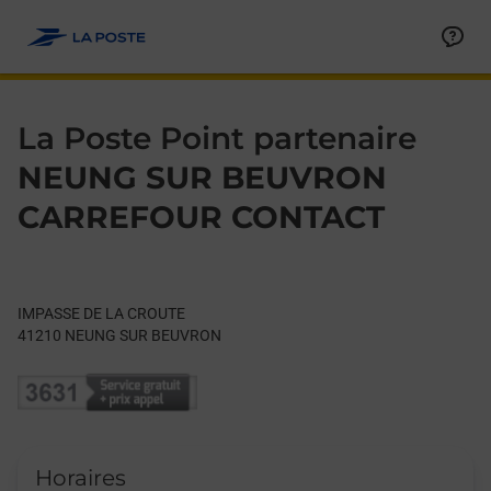
Le lien s'ouvre dans un nouvel onglet
Allez au contenu
Day of the Week
Get directions to La Poste Point partenaire at IMPASSE DE 
Hours
La Poste Point partenaire
NEUNG SUR BEUVRON
CARREFOUR CONTACT
IMPASSE DE LA CROUTE
41210
NEUNG SUR BEUVRON
Horaires