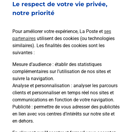
Le respect de votre vie privée,
13 RUE DE LA POSTE
41150
MESLAND
notre priorité
En savoir plus
Pour améliorer votre expérience, La Poste et
ses
partenaires
utilisent des cookies (ou technologies
Malin !
similaires). Les finalités des cookies sont les
suivantes :
La Poste
Mesure d’audience
: établir des statistiques
en ligne
complémentaires sur l’utilisation de nos sites et
suivre la navigation.
Ouvert 24h/24
Analyse et personnalisation
: analyser les parcours
clients et personnaliser en temps réel nos sites et
En savoir plus
communications en fonction de votre navigation.
Publicité
: permettre de vous adresser des publicités
en lien avec vos centres d’intérêts sur notre site et
Recherchez un autre point de contact
en dehors.