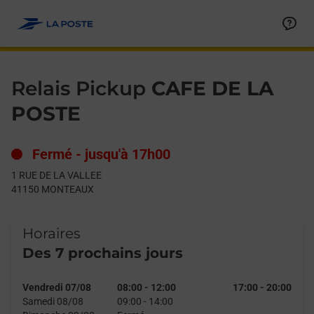
Le lien s'ouvre dans un nouvel onglet
Allez au contenu
Day of the Week
Get directions to Relais Pickup at 1 RUE DE LA VALLEE MONTE
Hours
Relais Pickup
CAFE DE LA
POSTE
Fermé
-
jusqu'à
17h00
1 RUE DE LA VALLEE
41150
MONTEAUX
Horaires
Des 7 prochains jours
Vendredi 07/08
08:00
-
12:00
17:00
-
20:00
Samedi 08/08
09:00
-
14:00