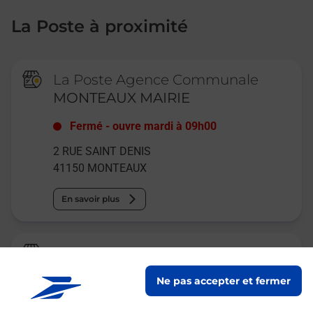
La Poste à proximité
La Poste Agence Communale
MONTEAUX MAIRIE
Fermé
-
ouvre mardi à
09h00
2 RUE SAINT DENIS
41150
MONTEAUX
En savoir plus
La Poste Agence Communale
MESLAND MAIRIE
Ne pas accepter et fermer
Fermé
-
ouvre samedi à
09h00