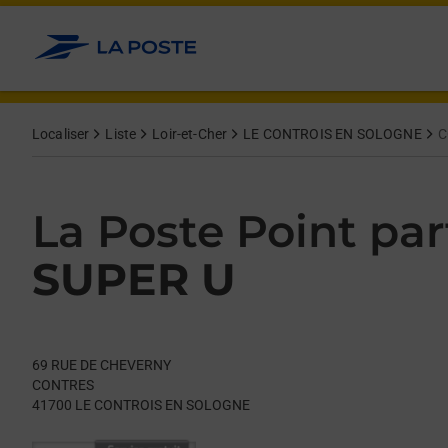
Le lien s'ouvre dans un nouvel onglet
Allez au contenu
Day of the Week
Get directions to La Poste Point partenaire at 69 RUE DE C
Hours
Localiser
Liste
Loir-et-Cher
LE CONTROIS EN SOLOGNE
C
La Poste Point par
SUPER U
69 RUE DE CHEVERNY
CONTRES
41700
LE CONTROIS EN SOLOGNE