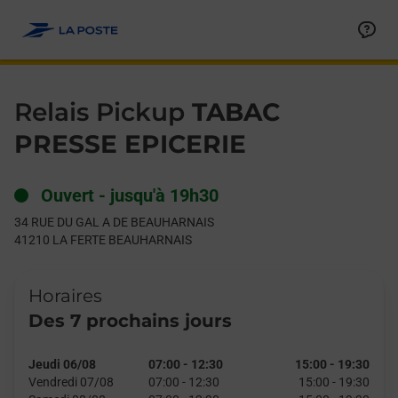
Le lien s'ouvre dans un nouvel onglet
Allez au contenu
Day of the Week
Get directions to Relais Pickup at 34 RUE DU GAL A DE BEA
Hours
Relais Pickup
TABAC
PRESSE EPICERIE
Ouvert
-
jusqu'à
19h30
34 RUE DU GAL A DE BEAUHARNAIS
41210
LA FERTE BEAUHARNAIS
Horaires
Des 7 prochains jours
Jeudi 06/08
07:00
-
12:30
15:00
-
19:30
Vendredi 07/08
07:00
-
12:30
15:00
-
19:30