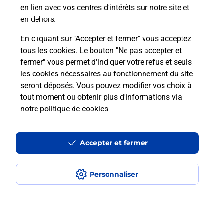
en lien avec vos centres d’intérêts sur notre site et
Recherchez un autre point de contact
en dehors.
En cliquant sur "Accepter et fermer" vous acceptez
tous les cookies. Le bouton "Ne pas accepter et
Localiser
Liste
Loir-et-Cher
LA FERTE BEAUHARNAIS
fermer" vous permet d'indiquer votre refus et seuls
TABAC PRESSE EPICERIE
les cookies nécessaires au fonctionnement du site
seront déposés. Vous pouvez modifier vos choix à
tout moment ou obtenir plus d'informations via
notre politique de cookies
.
Plan du site
Accessibilité : partiellement conforme
Accepter et fermer
Conditions contractuelles
Personnaliser
Mentions légales
Données personnelles et cookies