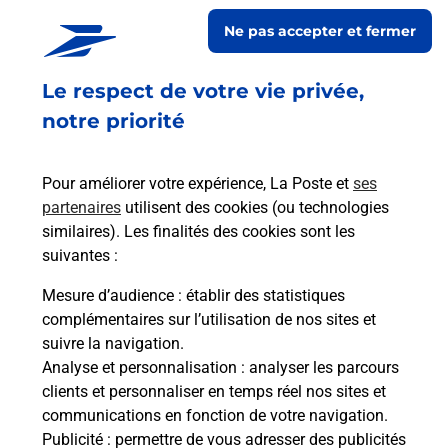
CARREFOUR CONTACT
Ne pas accepter et fermer
Ouvert
-
jusqu'à
20h00
Le respect de votre vie privée,
ROUTE DE ROMORANTIN
41210
NEUNG SUR BEUVRON
notre priorité
En savoir plus
Pour améliorer votre expérience, La Poste et
ses
partenaires
utilisent des cookies (ou technologies
Malin !
similaires). Les finalités des cookies sont les
suivantes :
La Poste
Mesure d’audience
: établir des statistiques
en ligne
complémentaires sur l’utilisation de nos sites et
suivre la navigation.
Ouvert 24h/24
Analyse et personnalisation
: analyser les parcours
clients et personnaliser en temps réel nos sites et
En savoir plus
communications en fonction de votre navigation.
Publicité
: permettre de vous adresser des publicités