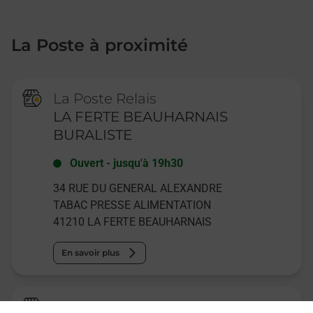
La Poste à proximité
La Poste Relais
LA FERTE BEAUHARNAIS
BURALISTE
Ouvert
-
jusqu'à
19h30
34 RUE DU GENERAL ALEXANDRE
TABAC PRESSE ALIMENTATION
41210
LA FERTE BEAUHARNAIS
En savoir plus
Relais Pickup