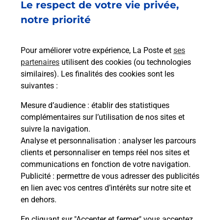
Le respect de votre vie privée,
7 RUE MICHAEL FARADAY
41260
LA CHAUSSEE ST VICTOR
notre priorité
En savoir plus
Pour améliorer votre expérience, La Poste et
ses
partenaires
utilisent des cookies (ou technologies
Malin !
similaires). Les finalités des cookies sont les
suivantes :
La Poste
Mesure d’audience
: établir des statistiques
en ligne
complémentaires sur l’utilisation de nos sites et
suivre la navigation.
Ouvert 24h/24
Analyse et personnalisation
: analyser les parcours
clients et personnaliser en temps réel nos sites et
En savoir plus
communications en fonction de votre navigation.
Publicité
: permettre de vous adresser des publicités
en lien avec vos centres d’intérêts sur notre site et
Recherchez un autre point de contact
en dehors.
En cliquant sur "Accepter et fermer" vous acceptez