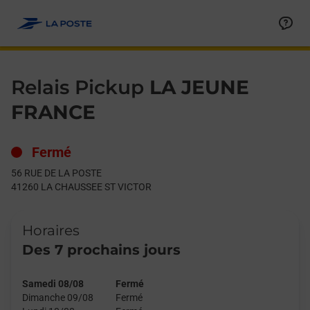
Le lien s'ouvre dans un nouvel onglet
Allez au contenu
Day of the Week
Get directions to Relais Pickup at 56 RUE DE LA POSTE LA C
Hours
Relais Pickup
LA JEUNE
FRANCE
Fermé
56 RUE DE LA POSTE
41260
LA CHAUSSEE ST VICTOR
Horaires
Des 7 prochains jours
Samedi 08/08
Fermé
Dimanche 09/08
Fermé