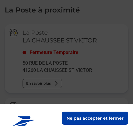
La Poste à proximité
La Poste
LA CHAUSSEE ST VICTOR
Fermeture Temporaire
50 RUE DE LA POSTE
41260
LA CHAUSSEE ST VICTOR
En savoir plus
Relais Pickup
WISSY EXPRESS
Ne pas accepter et fermer
Fermé
-
ouvre lundi à
07h00