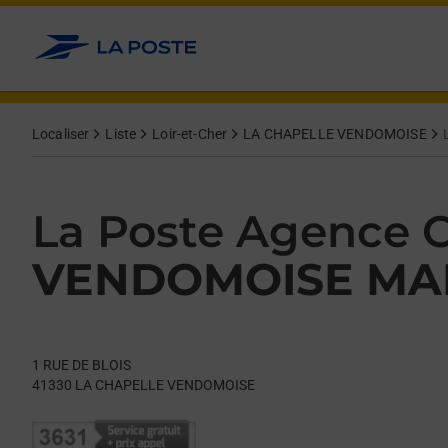
Le lien s'ouvre dans un nouvel onglet
Allez au contenu
Day of the Week
Get directions to La Poste Agence Communale at 1 RUE DE 
Hours
Localiser
Liste
Loir-et-Cher
LA CHAPELLE VENDOMOISE
La Poste Agence
VENDOMOISE MAI
1 RUE DE BLOIS
41330
LA CHAPELLE VENDOMOISE