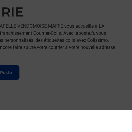
RIE
CHAPELLE VENDOMOISE MAIRIE vous accueille à LA
nchissement Courrier-Colis. Avec laposte.fr, vous
 personnalisés, des étiquettes colis avec Colissimo,
ore faire suivre votre courrier à votre nouvelle adresse.
 Poste