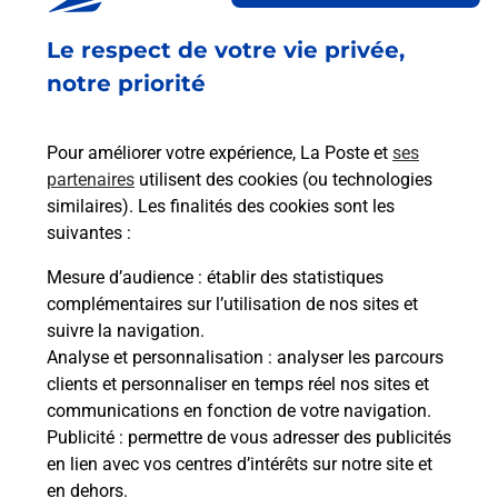
Fermeture Temporaire
Le respect de votre vie privée,
1 PLACE DE LA REPUBLIQUE
41700
COUR CHEVERNY
notre priorité
En savoir plus
Pour améliorer votre expérience, La Poste et
ses
partenaires
utilisent des cookies (ou technologies
Malin !
similaires). Les finalités des cookies sont les
suivantes :
La Poste
Mesure d’audience
: établir des statistiques
en ligne
complémentaires sur l’utilisation de nos sites et
suivre la navigation.
Ouvert 24h/24
Analyse et personnalisation
: analyser les parcours
clients et personnaliser en temps réel nos sites et
En savoir plus
communications en fonction de votre navigation.
Publicité
: permettre de vous adresser des publicités
en lien avec vos centres d’intérêts sur notre site et
Recherchez un autre point de contact
en dehors.