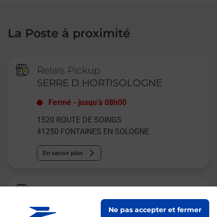
La Poste à proximité
Relais Pickup
SERRE D HORTISOLOGNE
Fermé
-
jusqu'à
08h00
1520 ROUTE DE SOINGS
41250
FONTAINES EN SOLOGNE
En savoir plus
La Poste Agence Communale
COUR CHEVERNY MAIRIE
Ne pas accepter et fermer