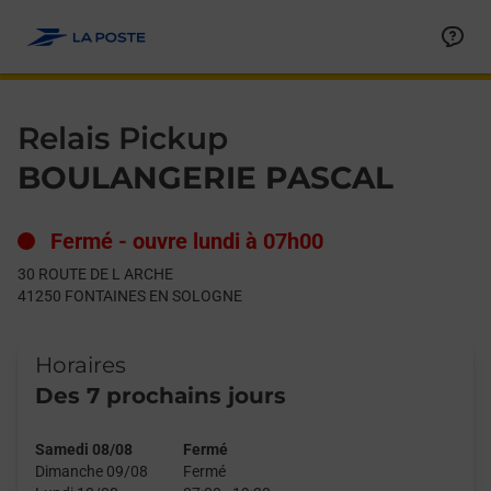
Le lien s'ouvre dans un nouvel onglet
Allez au contenu
Day of the Week
Get directions to Relais Pickup at 30 ROUTE DE L ARCHE FO
Hours
Relais Pickup
BOULANGERIE PASCAL
Fermé
-
ouvre lundi à
07h00
30 ROUTE DE L ARCHE
41250
FONTAINES EN SOLOGNE
Horaires
Des 7 prochains jours
Samedi 08/08
Fermé
Dimanche 09/08
Fermé