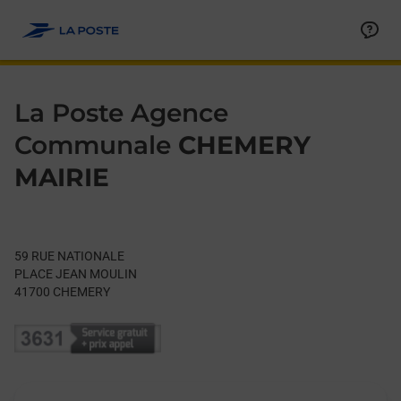
Le lien s'ouvre dans un nouvel onglet
Allez au contenu
Day of the Week
Get directions to La Poste Agence Communale at 59 RUE NAT
Hours
La Poste Agence
Communale
CHEMERY
MAIRIE
59 RUE NATIONALE
PLACE JEAN MOULIN
41700
CHEMERY