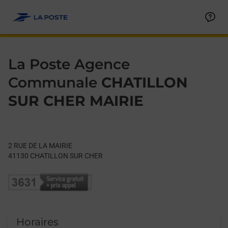
Le lien s'ouvre dans un nouvel onglet
Allez au contenu
Day of the Week
Get directions to La Poste Agence Communale at 2 RUE DE L
Hours
La Poste Agence
Communale
CHATILLON
SUR CHER MAIRIE
2 RUE DE LA MAIRIE
41130
CHATILLON SUR CHER
Horaires