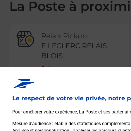
La Poste à proximi
Relais Pickup
E LECLERC RELAIS
BLOIS
Fermé
1 RUE DUCOUX
41000
BLOIS
Le respect de votre vie privée, notre p
En savoir plus
Pour améliorer votre expérience, La Poste et
ses partenair
Mesure d’audience
: établir des statistiques complémentair
Analyse et personnalisation
: analyser les parcours client