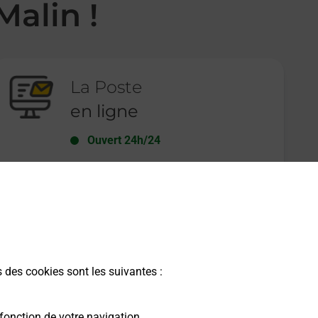
Malin !
La Poste
en ligne
Ouvert 24h/24
En savoir plus
s des cookies sont les suivantes :
fonction de votre navigation.