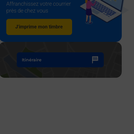
Affranchissez votre courrier
près de chez vous
J'imprime mon timbre
Itinéraire