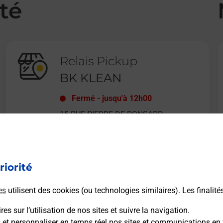
té
Relais Pickup
BK KLEAN
Fermé
-
jusqu'à
12h00
15 RUE PIERRE DE RONSARD
41000
BLOIS
riorité
En savoir plus
es
utilisent des cookies (ou technologies similaires). Les finalité
es sur l’utilisation de nos sites et suivre la navigation.
s et personnaliser en temps réel nos sites et communications en 