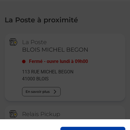
La Poste à proximité
La Poste
BLOIS MICHEL BEGON
Fermé
-
ouvre lundi à
09h00
113 RUE MICHEL BEGON
41000
BLOIS
En savoir plus
Relais Pickup
CONSIGNE LAVERIE
AUTOMATIQUE BLOIS