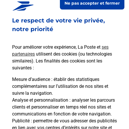
Ne pas accepter et fermer
Fermé
-
ouvre dimanche à
07h00
Le respect de votre vie privée,
62 RUE LEWES
41000
BLOIS
notre priorité
En savoir plus
Pour améliorer votre expérience, La Poste et
ses
partenaires
utilisent des cookies (ou technologies
Malin !
similaires). Les finalités des cookies sont les
suivantes :
La Poste
Mesure d’audience
: établir des statistiques
en ligne
complémentaires sur l’utilisation de nos sites et
suivre la navigation.
Ouvert 24h/24
Analyse et personnalisation
: analyser les parcours
clients et personnaliser en temps réel nos sites et
En savoir plus
communications en fonction de votre navigation.
Publicité
: permettre de vous adresser des publicités
en lien avec vos centres d’intérêts sur notre site et