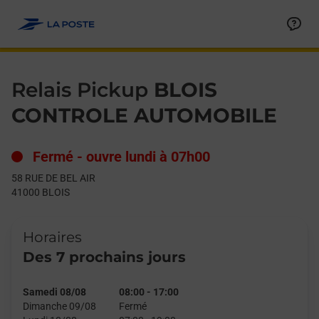
Le lien s'ouvre dans un nouvel onglet
Allez au contenu
Day of the Week
Get directions to Relais Pickup at 58 RUE DE BEL AIR BLOIS,
Hours
Relais Pickup
BLOIS
CONTROLE AUTOMOBILE
Fermé
-
ouvre lundi à
07h00
58 RUE DE BEL AIR
41000
BLOIS
Horaires
Des 7 prochains jours
Samedi 08/08
08:00
-
17:00
Dimanche 09/08
Fermé