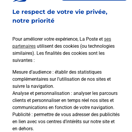
Fermé
-
jusqu'à
08h00
Le respect de votre vie privée,
2 RUE ANNE DE BRETAGNE
PLACE LOUIS XII
notre priorité
41000
BLOIS
Pour améliorer votre expérience, La Poste et
ses
En savoir plus
partenaires
utilisent des cookies (ou technologies
similaires). Les finalités des cookies sont les
Malin !
suivantes :
Mesure d’audience
: établir des statistiques
La Poste
complémentaires sur l’utilisation de nos sites et
en ligne
suivre la navigation.
Analyse et personnalisation
: analyser les parcours
Ouvert 24h/24
clients et personnaliser en temps réel nos sites et
communications en fonction de votre navigation.
En savoir plus
Publicité
: permettre de vous adresser des publicités
en lien avec vos centres d’intérêts sur notre site et
en dehors.