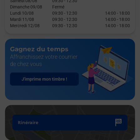
Samedi 08/08
09:30
-
12:30
Dimanche 09/08
Fermé
Lundi 10/08
09:30
-
12:30
14:00
-
18:00
Mardi 11/08
09:30
-
12:30
14:00
-
18:00
Mercredi 12/08
09:30
-
12:30
14:00
-
18:00
Gagnez du temps
Affranchissez votre courrier
de chez vous
J'imprime mon timbre !
Itinéraire