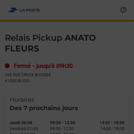
Le lien s'ouvre dans un nouvel onglet
Allez au contenu
Day of the Week
Get directions to Relais Pickup at 168 RUE CROIX BOISSEE BLOI
Hours
Relais Pickup
ANATO
FLEURS
Fermé
-
jusqu'à
09h30
168 RUE CROIX BOISSEE
41000
BLOIS
Horaires
Des 7 prochains jours
Jeudi 06/08
09:30
-
12:30
14:00
-
18:00
Vendredi 07/08
09:30
-
12:30
14:00
-
18:00