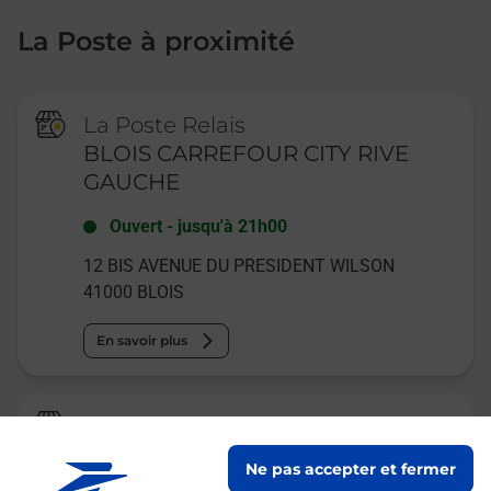
La Poste à proximité
La Poste Relais
BLOIS CARREFOUR CITY RIVE
GAUCHE
Ouvert
-
jusqu'à
21h00
12 BIS AVENUE DU PRESIDENT WILSON
41000
BLOIS
En savoir plus
Relais Pickup
EPI SERVICE BLOIS
Ne pas accepter et fermer