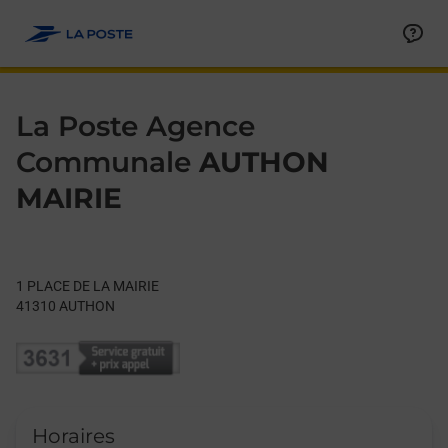
Le lien s'ouvre dans un nouvel onglet
Allez au contenu
Day of the Week
Get directions to La Poste Agence Communale at 1 PLACE DE
Hours
La Poste Agence
Communale
AUTHON
MAIRIE
1 PLACE DE LA MAIRIE
41310
AUTHON
Horaires