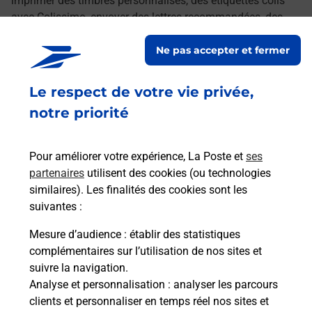
imprimer des timbres personnalisés, des étiquettes colis
avec Colissimo, envoyer des lettres recommandées, des
lettres simples ou encore faire suivre votre courrier à votre
Ne pas accepter et fermer
nouvelle adresse. Le tout quand vous voulez, où vous
voulez.
Le respect de votre vie privée,
Retrouvez toutes nos offres en ligne sur notre site
notre priorité
Pour améliorer votre expérience, La Poste et
ses
partenaires
utilisent des cookies (ou technologies
similaires). Les finalités des cookies sont les
suivantes :
Mesure d’audience
: établir des statistiques
complémentaires sur l’utilisation de nos sites et
suivre la navigation.
Analyse et personnalisation
: analyser les parcours
clients et personnaliser en temps réel nos sites et