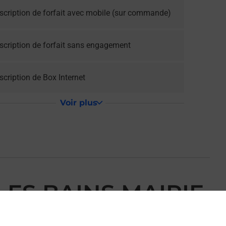
scription de forfait avec mobile (sur commande)
scription de forfait sans engagement
cription de Box Internet
Voir plus
LES BAINS MAIRIE