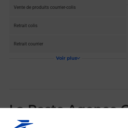
Vente de produits courrier-colis
Retrait colis
Retrait courrier
Voir plus
La Poste Agence 
Votre point de contact La Poste Agence Communale TERCI