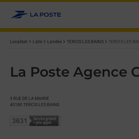
Le lien s'ouvre dans un nouvel onglet
Allez au contenu
Day of the Week
Get directions to La Poste Agence Communale at 3 RUE DE LA
Hours
Localiser
Liste
Landes
TERCIS LES BAINS
TERCIS LES BA
La Poste Agence
3 RUE DE LA MAIRIE
40180
TERCIS LES BAINS