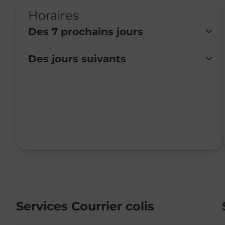
Horaires
Des 7 prochains jours
Des jours suivants
Lundi
Fermé
Mardi
Fermé
Mercredi
Fermé
Jeudi
Fermé
Vendredi
08:30
-
12:30
Samedi
09:00
-
12:00
Dimanche
Fermé
Services Courrier colis