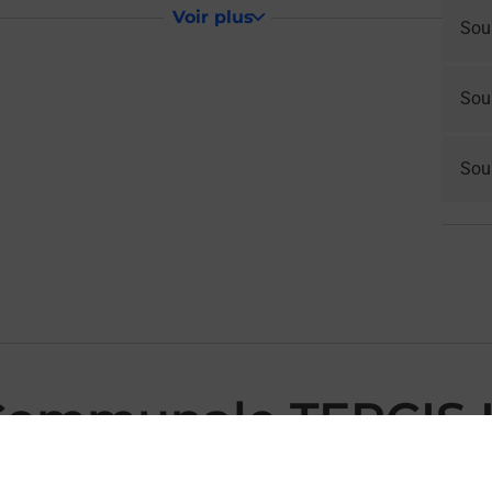
Voir plus
Sou
Sou
Sous
Communale TERCIS 
S LES BAINS MAIRIE vous accueille à TERCIS LES BAINS