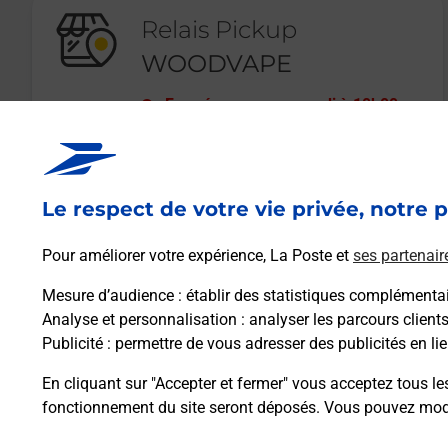
Relais Pickup
WOODVAPE
Fermé
-
ouvre mercredi à
10h00
40 BOULEVARD JACQUES DUCLOS
40220
TARNOS
Le respect de votre vie privée, notre p
En savoir plus
Pour améliorer votre expérience, La Poste et
ses partenair
Mesure d’audience
: établir des statistiques complémentair
Analyse et personnalisation
: analyser les parcours client
Publicité
: permettre de vous adresser des publicités en lie
En cliquant sur "Accepter et fermer" vous acceptez tous le
fonctionnement du site seront déposés. Vous pouvez modi