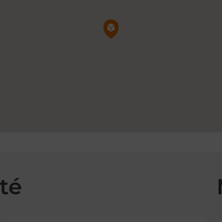
Pin de la carte
té