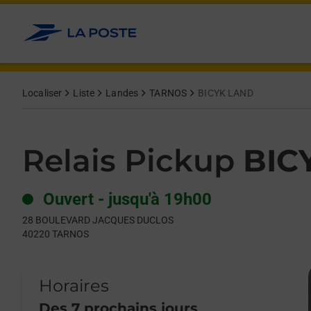
Le lien s'ouvre dans un nouvel onglet
Allez au contenu
Day of the Week
Get directions to Relais Pickup at 28 BOULEVARD JACQUES 
Hours
Localiser
Liste
Landes
TARNOS
BICYK LAND
Relais Pickup
BIC
Ouvert
-
jusqu'à
19h00
28 BOULEVARD JACQUES DUCLOS
40220
TARNOS
Horaires
Des 7 prochains jours