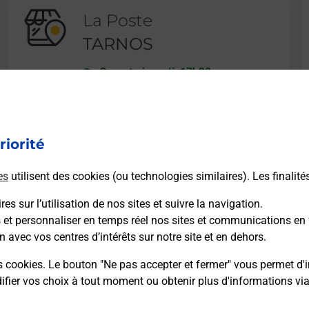
La Poste
TARNOS
Ouvert
-
jusqu'à
17h30
12 BOULEVARD JACQUES DUCLOS
40220
TARNOS
riorité
En savoir plus
es
utilisent des cookies (ou technologies similaires). Les finalité
es sur l’utilisation de nos sites et suivre la navigation.
s et personnaliser en temps réel nos sites et communications en 
n avec vos centres d’intérêts sur notre site et en dehors.
Recherchez un autre point de contact
s cookies. Le bouton "Ne pas accepter et fermer" vous permet d'i
fier vos choix à tout moment ou obtenir plus d'informations vi