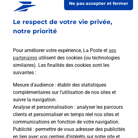
Ne pas accepter et fermer
Ouvert
-
jusqu'à
23h59
Le respect de votre vie privée,
1 IMPASSE DE LA LANDE
40510
SEIGNOSSE
notre priorité
En savoir plus
Pour améliorer votre expérience, La Poste et
ses
partenaires
utilisent des cookies (ou technologies
Malin !
similaires). Les finalités des cookies sont les
suivantes :
La Poste
Mesure d’audience
: établir des statistiques
en ligne
complémentaires sur l’utilisation de nos sites et
suivre la navigation.
Ouvert 24h/24
Analyse et personnalisation
: analyser les parcours
clients et personnaliser en temps réel nos sites et
En savoir plus
communications en fonction de votre navigation.
Publicité
: permettre de vous adresser des publicités
en lien avec vos centres d’intérêts sur notre site et