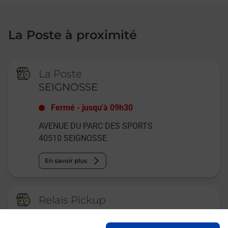
La Poste à proximité
La Poste
SEIGNOSSE
Fermé
-
jusqu'à
09h30
AVENUE DU PARC DES SPORTS
40510
SEIGNOSSE
En savoir plus
Relais Pickup
CONSIGNE PICKUP LAVAGEOKI
SEIGNOSSE