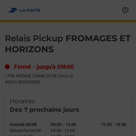
Le lien s'ouvre dans un nouvel onglet
Allez au contenu
Day of the Week
Get directions to Relais Pickup at 1798 AVENUE CHARLES DE
Hours
Relais Pickup
FROMAGES ET
HORIZONS
Fermé
-
jusqu'à
09h00
1798 AVENUE CHARLES DE GAULLE
40510
SEIGNOSSE
Horaires
Des 7 prochains jours
Samedi 08/08
09:00
-
13:00
15:30
-
19:30
Dimanche 09/08
09:30
-
13:00