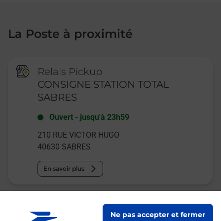
La Poste à proximité
Relais Pickup
CONSIGNE STATION TOTAL
SABRES
Ouvert
-
jusqu'à
23h59
210 RUE VICTOR HUGO
40630
SABRES
En savoir plus
La Poste Agence Communale
Ne pas accepter et fermer
SABRES MAIRIE