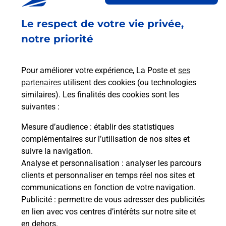
Fermé
-
jusqu'à
09h00
Le respect de votre vie privée,
131 PLACE GAMBETTA
notre priorité
40630
SABRES
Pour améliorer votre expérience, La Poste et
ses
En savoir plus
partenaires
utilisent des cookies (ou technologies
similaires). Les finalités des cookies sont les
Malin !
suivantes :
Mesure d’audience
: établir des statistiques
La Poste
complémentaires sur l’utilisation de nos sites et
en ligne
suivre la navigation.
Analyse et personnalisation
: analyser les parcours
Ouvert 24h/24
clients et personnaliser en temps réel nos sites et
communications en fonction de votre navigation.
En savoir plus
Publicité
: permettre de vous adresser des publicités
en lien avec vos centres d’intérêts sur notre site et
en dehors.