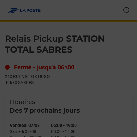
Le lien s'ouvre dans un nouvel onglet
Allez au contenu
Day of the Week
Get directions to Relais Pickup at 210 RUE VICTOR HUGO SABR
Hours
Relais Pickup
STATION
TOTAL SABRES
Fermé
-
jusqu'à
06h00
210 RUE VICTOR HUGO
40630
SABRES
Horaires
Des 7 prochains jours
Vendredi 07/08
06:00
-
19:00
Samedi 08/08
08:00
-
16:00