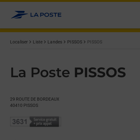
Le lien s'ouvre dans un nouvel onglet
Allez au contenu
Day of the Week
Get directions to La Poste at 29 ROUTE DE BORDEAUX PISSOS,
Hours
Localiser
Liste
Landes
PISSOS
PISSOS
La Poste
PISSOS
29 ROUTE DE BORDEAUX
40410
PISSOS