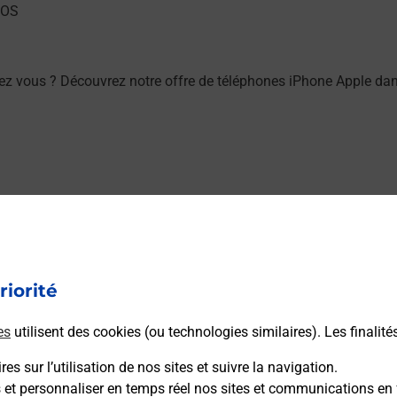
z vous ? Découvrez notre offre de téléphones iPhone Apple da
ez vous ? Découvrez notre offre de téléphones mobiles Samsun
riorité
es
utilisent des cookies (ou technologies similaires). Les finalité
es sur l’utilisation de nos sites et suivre la navigation.
ou à l’extérieur de votre domicile ? Découvrez les offres téléala
s et personnaliser en temps réel nos sites et communications en 