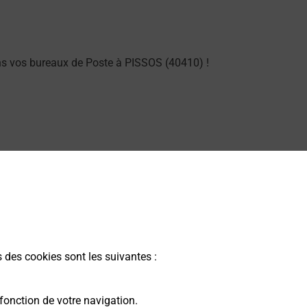
ns vos bureaux de Poste à PISSOS (40410) !
g dans vos bureaux de Poste à PISSOS (40410) !
s des cookies sont les suivantes :
rme dans votre bureau de Poste à PISSOS.
fonction de votre navigation.