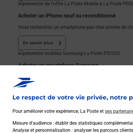
En savoir plus
Acheter un iPhone neuf ou reconditionné
Vous recherchez un smartphone pas cher proche de che
En savoir plus
En savoir plus
Acheter un smartphone Samsung
Vous recherchez un smartphone pas cher proche de ch
En savoir plus
Le respect de votre vie privée, notre p
En savoir plus
Pour améliorer votre expérience, La Poste et
ses partenair
Souscrire à la téléassistance
Mesure d’audience
: établir des statistiques complémentair
Besoin d’un système de téléassistance à l’intérieur et/
Analyse et personnalisation
: analyser les parcours client