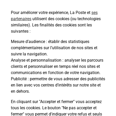
40180
TERCIS LES BAINS
Pour améliorer votre expérience, La Poste et
ses
En savoir plus
partenaires
utilisent des cookies (ou technologies
similaires). Les finalités des cookies sont les
Malin !
suivantes :
Mesure d’audience
: établir des statistiques
La Poste
complémentaires sur l’utilisation de nos sites et
en ligne
suivre la navigation.
Analyse et personnalisation
: analyser les parcours
Ouvert 24h/24
clients et personnaliser en temps réel nos sites et
communications en fonction de votre navigation.
En savoir plus
Publicité
: permettre de vous adresser des publicités
en lien avec vos centres d’intérêts sur notre site et
en dehors.
Recherchez un autre point de contact
En cliquant sur "Accepter et fermer" vous acceptez
tous les cookies. Le bouton "Ne pas accepter et
fermer" vous permet d'indiquer votre refus et seuls