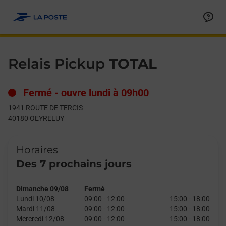
Le lien s'ouvre dans un nouvel onglet
Allez au contenu
Day of the Week
Get directions to Relais Pickup at 1941 ROUTE DE TERCIS OEY
Hours
Relais Pickup
TOTAL
Fermé
-
ouvre lundi à
09h00
1941 ROUTE DE TERCIS
40180
OEYRELUY
Horaires
Des 7 prochains jours
Dimanche 09/08
Fermé
Lundi 10/08
09:00
-
12:00
15:00
-
18:00
Mardi 11/08
09:00
-
12:00
15:00
-
18:00
Mercredi 12/08
09:00
-
12:00
15:00
-
18:00