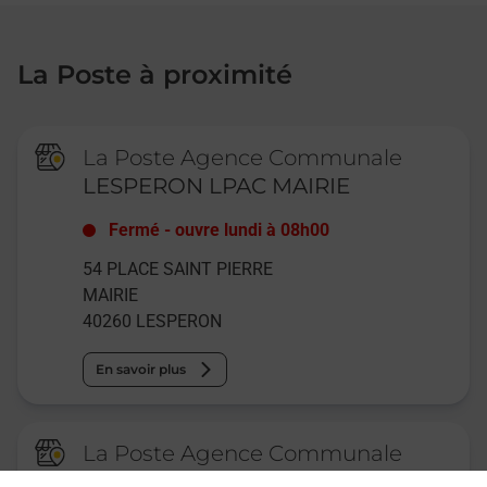
La Poste à proximité
La Poste Agence Communale
LESPERON LPAC MAIRIE
Fermé
-
ouvre lundi à
08h00
54 PLACE SAINT PIERRE
MAIRIE
40260
LESPERON
En savoir plus
La Poste Agence Communale
LEVIGNACQ MAIRIE