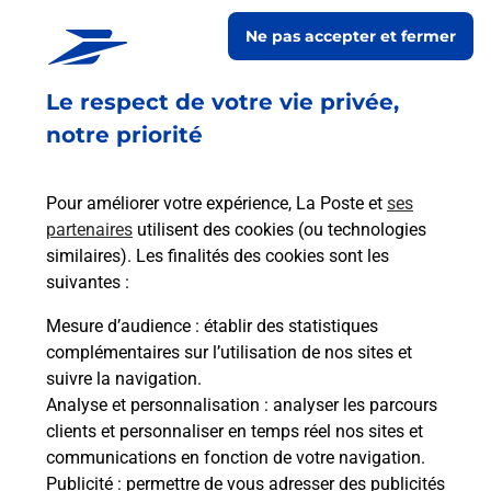
Ne pas accepter et fermer
Fermé
-
ouvre lundi à
09h00
RUE DE LA MAIRIE
Le respect de votre vie privée,
MAIRIE
40170
LEVIGNACQ
notre priorité
En savoir plus
Pour améliorer votre expérience, La Poste et
ses
partenaires
utilisent des cookies (ou technologies
Malin !
similaires). Les finalités des cookies sont les
suivantes :
La Poste
Mesure d’audience
: établir des statistiques
en ligne
complémentaires sur l’utilisation de nos sites et
suivre la navigation.
Ouvert 24h/24
Analyse et personnalisation
: analyser les parcours
clients et personnaliser en temps réel nos sites et
En savoir plus
communications en fonction de votre navigation.
Publicité
: permettre de vous adresser des publicités