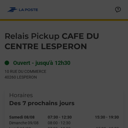
Le lien s'ouvre dans un nouvel onglet
Allez au contenu
Day of the Week
Get directions to Relais Pickup at 10 RUE DU COMMERCE LES
Hours
Relais Pickup
CAFE DU
CENTRE LESPERON
Ouvert
-
jusqu'à
12h30
10 RUE DU COMMERCE
40260
LESPERON
Horaires
Des 7 prochains jours
Samedi 08/08
07:30
-
12:30
15:30
-
19:30
Dimanche 09/08
08:00
-
12:30