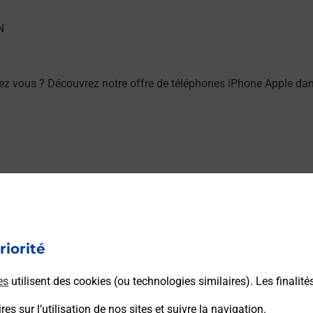
z vous ? Découvrez notre offre de téléphones iPhone Apple da
ez vous ? Découvrez notre offre de téléphones mobiles Samsun
riorité
es
utilisent des cookies (ou technologies similaires). Les finalité
es sur l’utilisation de nos sites et suivre la navigation.