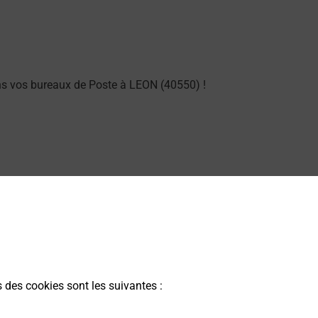
ns vos bureaux de Poste à LEON (40550) !
g dans vos bureaux de Poste à LEON (40550) !
s des cookies sont les suivantes :