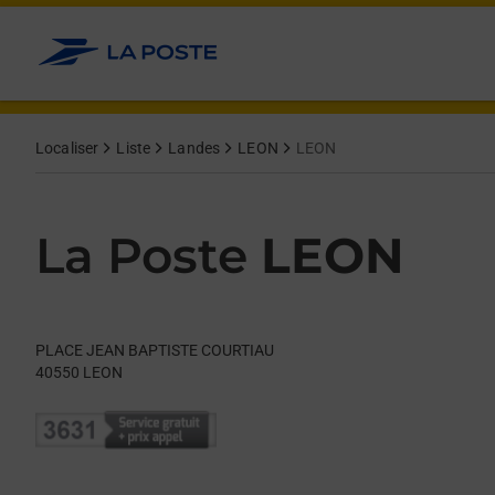
Le lien s'ouvre dans un nouvel onglet
Allez au contenu
Day of the Week
Get directions to La Poste at PLACE JEAN BAPTISTE COURTIA
Hours
Localiser
Liste
Landes
LEON
LEON
La Poste
LEON
PLACE JEAN BAPTISTE COURTIAU
40550
LEON