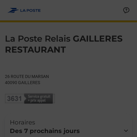
Le lien s'ouvre dans un nouvel onglet
Allez au contenu
Day of the Week
Get directions to La Poste Relais at 26 ROUTE DU MARSAN GA
Hours
La Poste Relais
GAILLERES
RESTAURANT
26 ROUTE DU MARSAN
40090
GAILLERES
Horaires
Des 7 prochains jours