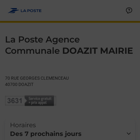
Le lien s'ouvre dans un nouvel onglet
Allez au contenu
Day of the Week
Get directions to La Poste Agence Communale at 70 RUE GE
Hours
La Poste Agence
Communale
DOAZIT MAIRIE
70 RUE GEORGES CLEMENCEAU
40700
DOAZIT
Horaires
Des 7 prochains jours