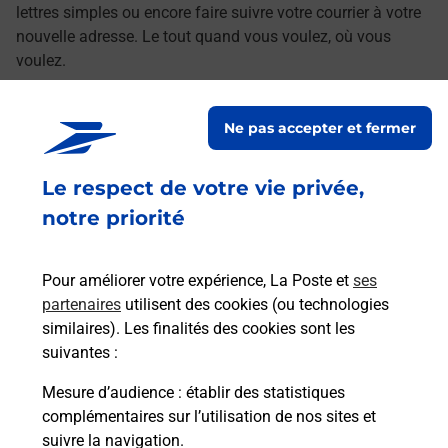
lettres simples ou encore faire suivre votre courrier à votre
nouvelle adresse. Le tout quand vous voulez, où vous
voulez.
Découvrez toutes les offres et services en ligne de
Ne pas accepter et fermer
La Poste
Le respect de votre vie privée,
notre priorité
Pour améliorer votre expérience, La Poste et
ses
partenaires
utilisent des cookies (ou technologies
similaires). Les finalités des cookies sont les
suivantes :
Mesure d’audience
: établir des statistiques
complémentaires sur l’utilisation de nos sites et
suivre la navigation.