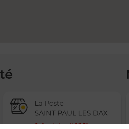
té
La Poste
SAINT PAUL LES DAX
Fermé
-
jusqu'à
14h00