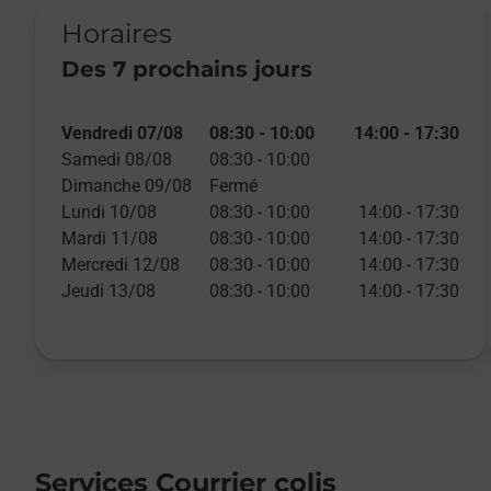
Horaires
Des 7 prochains jours
Day of the Week
Day of the Week
Day of the Week
Day of the Week
Day of the Week
Day of the Week
Day of the Week
Day of the Week
Day of the Week
Day of the Week
Day of the Week
Day of the Week
Day of the Week
Day of the Week
Day of the Week
Day of the Week
Day of the Week
Day of the Week
Day of the Week
Day of the Week
Day of the Week
Day of the Week
Day of the Week
Day of the Week
Day of the Week
Day of the Week
Day of the Week
Day of the Week
Day of the Week
Day of the Week
Hours
Hours
Hours
Hours
Hours
Hours
Hours
Hours
Hours
Hours
Hours
Hours
Hours
Hours
Hours
Hours
Hours
Hours
Hours
Hours
Hours
Hours
Hours
Hours
Hours
Hours
Hours
Hours
Hours
Hours
Vendredi 07/08
08:30
-
10:00
14:00
-
17:30
Lettre et petit objet
Samedi 08/08
08:30
-
10:00
18h00
Dimanche 09/08
Fermé
Lundi 10/08
08:30
-
10:00
14:00
-
17:30
Mardi 11/08
08:30
-
10:00
14:00
-
17:30
Colissimo
Mercredi 12/08
08:30
-
10:00
14:00
-
17:30
Pas de dépôt
Jeudi 13/08
08:30
-
10:00
14:00
-
17:30
Services Courrier colis