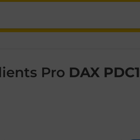
A AUGUSTA DAX,
ients Pro
DAX PDC1