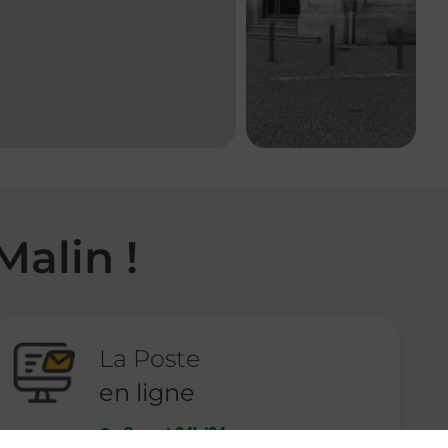
Malin !
La Poste
en ligne
Ouvert 24h/24