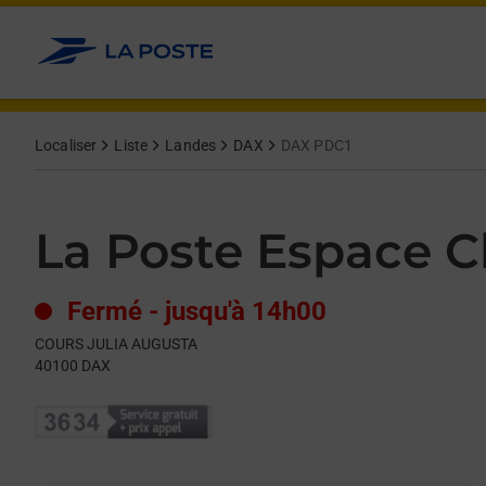
Le lien s'ouvre dans un nouvel onglet
Allez au contenu
Day of the Week
Get directions to La Poste Espace Clients Pro at COURS JULI
Hours
Localiser
Liste
Landes
DAX
DAX PDC1
La Poste Espace Cl
Fermé
-
jusqu'à
14h00
COURS JULIA AUGUSTA
40100
DAX