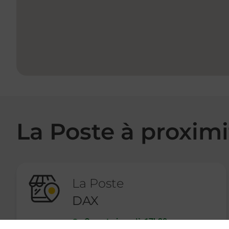
La Poste à proximi
La Poste
DAX
Ouvert
-
jusqu'à
17h30