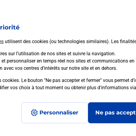
PLACE DU MARCHE
40990
ST PAUL LES DAX
riorité
En savoir plus
es
utilisent des cookies (ou technologies similaires). Les finalité
es sur l’utilisation de nos sites et suivre la navigation.
s et personnaliser en temps réel nos sites et communications en 
n avec vos centres d’intérêts sur notre site et en dehors.
Recherchez un autre point de contact
s cookies. Le bouton "Ne pas accepter et fermer" vous permet d'i
fier vos choix à tout moment ou obtenir plus d'informations vi
Personnaliser
Ne pas accept
Accessibilité : partiellement conforme
Conditions contractuel