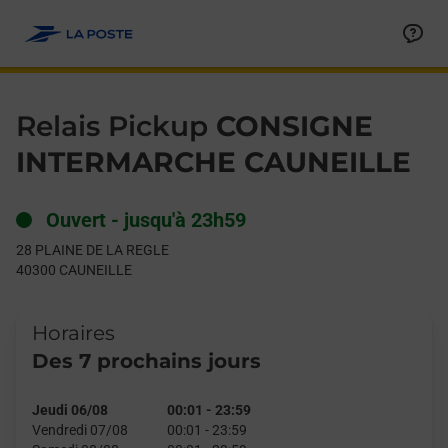
Le lien s'ouvre dans un nouvel onglet
Allez au contenu
Day of the Week
Get directions to Relais Pickup at 28 PLAINE DE LA REGLE CAU
Hours
Relais Pickup
CONSIGNE
INTERMARCHE CAUNEILLE
Ouvert
-
jusqu'à
23h59
28 PLAINE DE LA REGLE
40300
CAUNEILLE
Horaires
Des 7 prochains jours
Jeudi 06/08
00:01
-
23:59
Vendredi 07/08
00:01
-
23:59