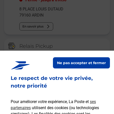
8 PLACE LOUIS DUTAUD
79160
ARDIN
En savoir plus
Relais Pickup
CONSIGNE PICKUP
BRICONAUTES AUTIZ
Ne pas accepter et fermer
Ouvert
-
jusqu'à
23h59
Le respect de votre vie privée,
42 ROUTE DE NIORT
79160
COULONGES SUR L AUTIZE
notre priorité
En savoir plus
Pour améliorer votre expérience, La Poste et
ses
partenaires
utilisent des cookies (ou technologies
Malin !
similaires). Les finalités des cookies sont les