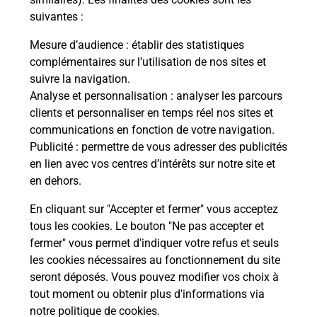
suivantes :
La Poste
Mesure d’audience
: établir des statistiques
en ligne
complémentaires sur l’utilisation de nos sites et
suivre la navigation.
Ouvert 24h/24
Analyse et personnalisation
: analyser les parcours
clients et personnaliser en temps réel nos sites et
En savoir plus
communications en fonction de votre navigation.
Publicité
: permettre de vous adresser des publicités
en lien avec vos centres d’intérêts sur notre site et
Recherchez un autre point de contact
en dehors.
En cliquant sur "Accepter et fermer" vous acceptez
tous les cookies. Le bouton "Ne pas accepter et
Localiser
Liste
Landes
CAUNEILLE
fermer" vous permet d'indiquer votre refus et seuls
CONSIGNE INTERMARCHE CAUNEILLE
les cookies nécessaires au fonctionnement du site
seront déposés. Vous pouvez modifier vos choix à
tout moment ou obtenir plus d'informations via
notre politique de cookies
.