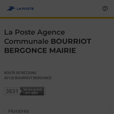
Le lien s'ouvre dans un nouvel onglet
Allez au contenu
Day of the Week
Get directions to La Poste Agence Communale at ROUTE DE
Hours
La Poste Agence
Communale
BOURRIOT
BERGONCE MAIRIE
ROUTE DE RETJONS
40120
BOURRIOT BERGONCE
Horaires