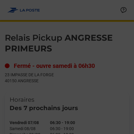
Le lien s'ouvre dans un nouvel onglet
Allez au contenu
Day of the Week
Get directions to Relais Pickup at 23 IMPASSE DE LA FORGE 
Hours
Relais Pickup
ANGRESSE
PRIMEURS
Fermé
-
ouvre samedi à
06h30
23 IMPASSE DE LA FORGE
40150
ANGRESSE
Horaires
Des 7 prochains jours
Vendredi 07/08
06:30
-
19:00
Samedi 08/08
06:30
-
19:00