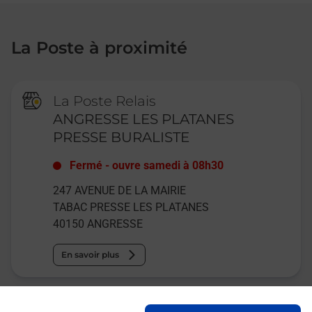
La Poste à proximité
La Poste Relais
ANGRESSE LES PLATANES
PRESSE BURALISTE
Fermé
-
ouvre samedi à
08h30
247 AVENUE DE LA MAIRIE
TABAC PRESSE LES PLATANES
40150
ANGRESSE
En savoir plus
La Poste