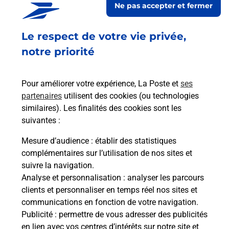
Ne pas accepter et fermer
ANGRESSE
Fermé
-
ouvre samedi à
09h00
Le respect de votre vie privée,
102 AVENUE DE LA MAIRIE
notre priorité
40150
ANGRESSE
Pour améliorer votre expérience, La Poste et
ses
En savoir plus
partenaires
utilisent des cookies (ou technologies
similaires). Les finalités des cookies sont les
Malin !
suivantes :
Mesure d’audience
: établir des statistiques
La Poste
complémentaires sur l’utilisation de nos sites et
en ligne
suivre la navigation.
Analyse et personnalisation
: analyser les parcours
Ouvert 24h/24
clients et personnaliser en temps réel nos sites et
communications en fonction de votre navigation.
En savoir plus
Publicité
: permettre de vous adresser des publicités
en lien avec vos centres d’intérêts sur notre site et