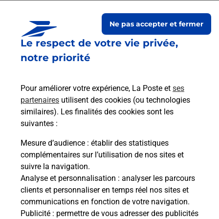
Oisans
Ne pas accepter et fermer
Le respect de votre vie privée,
notre priorité
Pour améliorer votre expérience, La Poste et
ses
partenaires
utilisent des cookies (ou technologies
similaires). Les finalités des cookies sont les
suivantes :
Souscrire à la téléassistance
Mesure d’audience
: établir des statistiques
complémentaires sur l’utilisation de nos sites et
Vous cherchez une téléassistance, téléalarme dans
suivre la navigation.
la commune Le Bourg D Oisans ?
Analyse et personnalisation
: analyser les parcours
Découvrez nos offres.
clients et personnaliser en temps réel nos sites et
communications en fonction de votre navigation.
En savoir plus
Publicité
: permettre de vous adresser des publicités