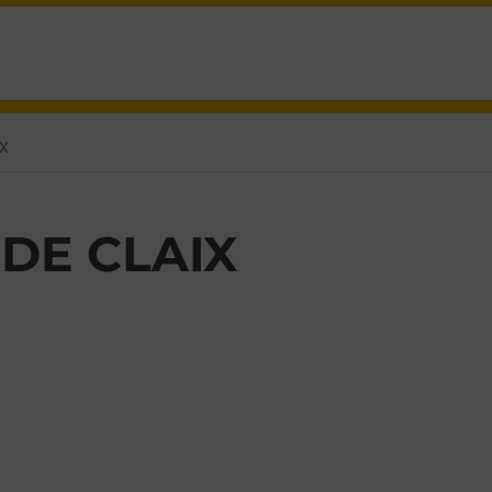
 PONT DE CLAIX,
IX
 DE CLAIX