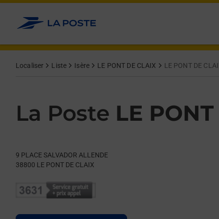
Le lien s'ouvre dans un nouvel onglet
Allez au contenu
Day of the Week
Get directions to La Poste at 9 PLACE SALVADOR ALLENDE LE
Hours
Localiser
Liste
Isère
LE PONT DE CLAIX
LE PONT DE CLA
La Poste
LE PONT
9 PLACE SALVADOR ALLENDE
38800
LE PONT DE CLAIX