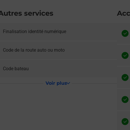
Autres services
Acc
e lien s'ouvre dans un nouvel onglet
Finalisation identité numérique
e lien s'ouvre dans un nouvel onglet
Code de la route auto ou moto
e lien s'ouvre dans un nouvel onglet
Code bateau
Voir plus