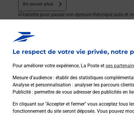
En savoir plus
En savoir plus
Code de la route auto ou moto
Vous cherchez à passer votre code de la route auto ou
Le respect de votre vie privée, notre p
En savoir plus
Je réserve
En savoir plus
Pour améliorer votre expérience, La Poste et
ses partenair
Permis Bateau
Mesure d’audience
: établir des statistiques complémentair
Vous cherchez à passer votre permis bateau à Le Pont 
Analyse et personnalisation
: analyser les parcours client
Publicité
: permettre de vous adresser des publicités en lie
En savoir plus
Je réserve ma session
En cliquant sur "Accepter et fermer" vous acceptez tous le
fonctionnement du site seront déposés. Vous pouvez modi