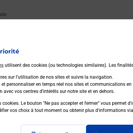
 moto au Bureau La Poste - PONT DE CLAIX (38800) ? Découvrez 
riorité
es
utilisent des cookies (ou technologies similaires). Les finalité
es sur l’utilisation de nos sites et suivre la navigation.
De Claix (38800) ? Découvrez l'offre proposée par La Poste.
s et personnaliser en temps réel nos sites et communications en 
n avec vos centres d’intérêts sur notre site et en dehors.
s cookies. Le bouton "Ne pas accepter et fermer" vous permet d'i
fier vos choix à tout moment ou obtenir plus d'informations vi
Plan du site
Accessibilité : partiellement confo