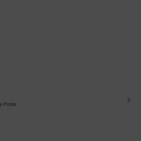
suiva
a Poste.