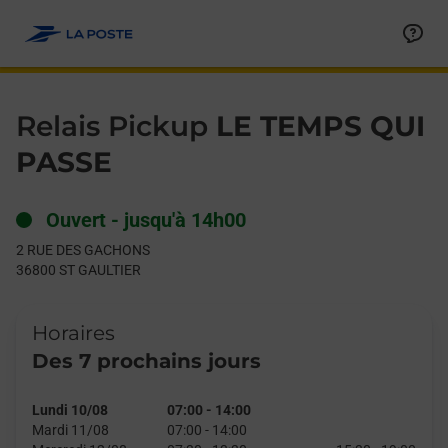
Le lien s'ouvre dans un nouvel onglet
Allez au contenu
Day of the Week
Get directions to Relais Pickup at 2 RUE DES GACHONS ST GAU
Hours
Relais Pickup
LE TEMPS QUI
PASSE
Ouvert
-
jusqu'à
14h00
2 RUE DES GACHONS
36800
ST GAULTIER
Horaires
Des 7 prochains jours
Lundi 10/08
07:00
-
14:00
Mardi 11/08
07:00
-
14:00