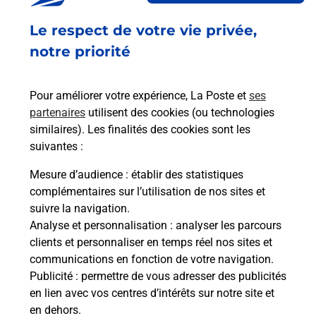
Ouvert
-
jusqu'à
12h45
Le respect de votre vie privée,
PLACE DE VERDUN
COMMERCE ALIMENTAIRE
notre priorité
36800
LE PONT CHRETIEN CHABENET
Pour améliorer votre expérience, La Poste et
ses
En savoir plus
partenaires
utilisent des cookies (ou technologies
similaires). Les finalités des cookies sont les
Malin !
suivantes :
Mesure d’audience
: établir des statistiques
La Poste
complémentaires sur l’utilisation de nos sites et
en ligne
suivre la navigation.
Analyse et personnalisation
: analyser les parcours
Ouvert 24h/24
clients et personnaliser en temps réel nos sites et
communications en fonction de votre navigation.
En savoir plus
Publicité
: permettre de vous adresser des publicités
en lien avec vos centres d’intérêts sur notre site et
en dehors.