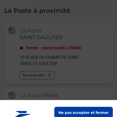
La Poste à proximité
La Poste
SAINT GAULTIER
Fermé
-
ouvre mardi à
09h00
19 PLACE DU CHAMP DE FOIRE
36800
ST GAULTIER
En savoir plus
La Poste Relais
PONT CHRETIEN ALIMENTATION
BURALISTE
Ne pas accepter et fermer