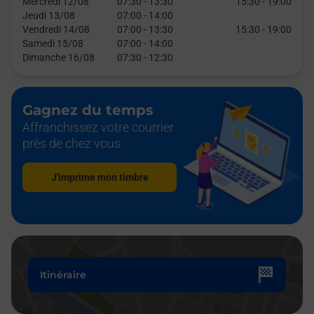
Mercredi 12/08
07:30
-
13:30
15:30
-
19:00
Jeudi 13/08
07:00
-
14:00
Vendredi 14/08
07:00
-
13:30
15:30
-
19:00
Samedi 15/08
07:00
-
14:00
Dimanche 16/08
07:30
-
12:30
Gagnez du temps
Affranchissez votre courrier
près de chez vous
J'imprime mon timbre
Itinéraire