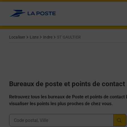
Allez au contenu
Afficher ou masquer la réponse
Afficher ou masquer la réponse
Afficher ou masquer la réponse
Afficher ou masquer la réponse
Afficher ou masquer la réponse
Localiser
Liste
Indre
ST GAULTIER
Bureaux de poste et points de contac
Retrouvez tous les bureaux de Poste et points de contact La
visualiser les points les plus proches de chez vous.
Ville, Département, Code Postal