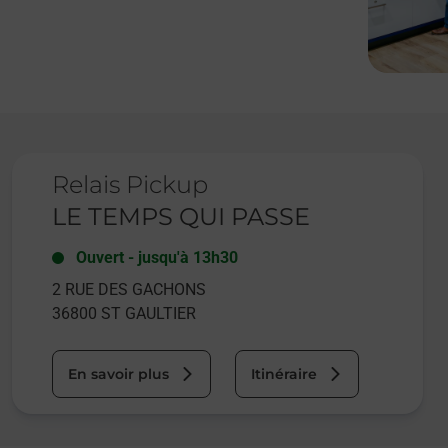
Le lien s'ouvre dans un nouvel onglet
Relais Pickup
LE TEMPS QUI PASSE
Ouvert
-
jusqu'à
13h30
2 RUE DES GACHONS
36800
ST GAULTIER
En savoir plus
Itinéraire