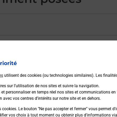
ectement depuis un bureau de Poste ?
riorité
vraison ?
es
utilisent des cookies (ou technologies similaires). Les finalité
es sur l’utilisation de nos sites et suivre la navigation.
sécurité au quotidien ?
s et personnaliser en temps réel nos sites et communications en 
n avec vos centres d’intérêts sur notre site et en dehors.
 Poste et sous quelles conditions ?
s cookies. Le bouton "Ne pas accepter et fermer" vous permet d'i
fier vos choix à tout moment ou obtenir plus d'informations vi