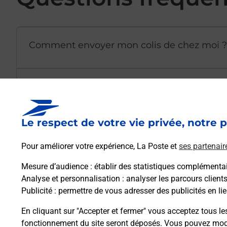
Comment envoyer mon colis de chez moi ?
Est-il possible d’acheter un emballage dir
Le respect de votre vie privée, notre p
Comment demander une modification de li
Pour améliorer votre expérience, La Poste et
ses partenair
Mesure d’audience
: établir des statistiques complémentair
Comment La Poste participe-t-elle à votre 
Analyse et personnalisation
: analyser les parcours client
Publicité
: permettre de vous adresser des publicités en lie
Puis-je passer mon code de la route avec La
En cliquant sur "Accepter et fermer" vous acceptez tous le
fonctionnement du site seront déposés. Vous pouvez modi