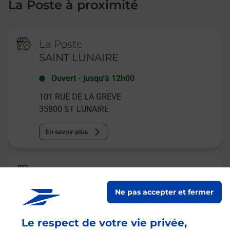
La Poste à proximité
La Poste
SAINT LUNAIRE
Ouvert
-
jusqu'à
12h00
101 RUE DE LA GREVE
35800
ST LUNAIRE
En savoir plus
Relais Pickup
CARREFOUR EXPRESS ST BRIAC
Ne pas accepter et fermer
Ouvert
-
jusqu'à
20h00
Le respect de votre vie privée,
1 RUE DU CHEMIN