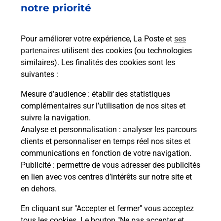
35800
ST BRIAC SUR MER
notre priorité
En savoir plus
Pour améliorer votre expérience, La Poste et
ses
partenaires
utilisent des cookies (ou technologies
Malin !
similaires). Les finalités des cookies sont les
suivantes :
La Poste
Mesure d’audience
: établir des statistiques
en ligne
complémentaires sur l’utilisation de nos sites et
suivre la navigation.
Ouvert 24h/24
Analyse et personnalisation
: analyser les parcours
clients et personnaliser en temps réel nos sites et
En savoir plus
communications en fonction de votre navigation.
Publicité
: permettre de vous adresser des publicités
en lien avec vos centres d’intérêts sur notre site et
Recherchez un autre point de contact
en dehors.
En cliquant sur "Accepter et fermer" vous acceptez
tous les cookies. Le bouton "Ne pas accepter et