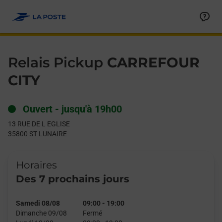
Le lien s'ouvre dans un nouvel onglet
Allez au contenu
Day of the Week
Get directions to Relais Pickup at 13 RUE DE L EGLISE ST LUNA
Hours
Relais Pickup
CARREFOUR
CITY
Ouvert
-
jusqu'à
19h00
13 RUE DE L EGLISE
35800
ST LUNAIRE
Horaires
Des 7 prochains jours
Samedi 08/08
09:00
-
19:00
Dimanche 09/08
Fermé