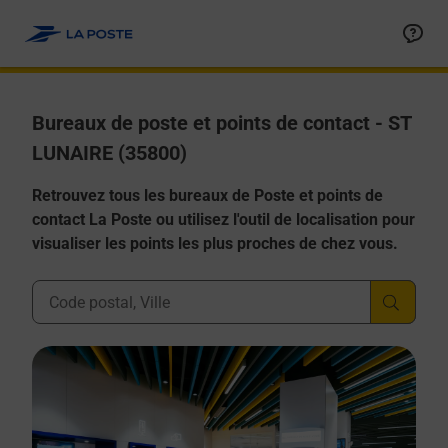
Allez au contenu
Afficher ou masquer la réponse
Afficher ou masquer la réponse
Afficher ou masquer la réponse
Afficher ou masquer la réponse
Afficher ou masquer la réponse
Bureaux de poste et points de contact - ST
LUNAIRE (35800)
Retrouvez tous les bureaux de Poste et points de
contact La Poste ou utilisez l'outil de localisation pour
visualiser les points les plus proches de chez vous.
Ville, Département, Code Postal