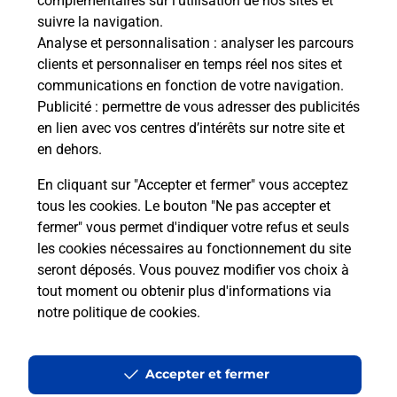
complémentaires sur l’utilisation de nos sites et
Comment La Poste participe-t-elle
suivre la navigation.
à votre sécurité au quotidien ?
Analyse et personnalisation
: analyser les parcours
clients et personnaliser en temps réel nos sites et
communications en fonction de votre navigation.
Puis-je passer mon code de la route
Publicité
: permettre de vous adresser des publicités
avec La Poste et sous quelles
en lien avec vos centres d’intérêts sur notre site et
conditions ?
en dehors.
En cliquant sur "Accepter et fermer" vous acceptez
tous les cookies. Le bouton "Ne pas accepter et
fermer" vous permet d'indiquer votre refus et seuls
Localiser
Liste
Ille-et-Vilaine
ST LUNAIRE
les cookies nécessaires au fonctionnement du site
seront déposés. Vous pouvez modifier vos choix à
tout moment ou obtenir plus d'informations via
notre politique de cookies
.
Plan du site
Accessibilité : partiellement conforme
Accepter et fermer