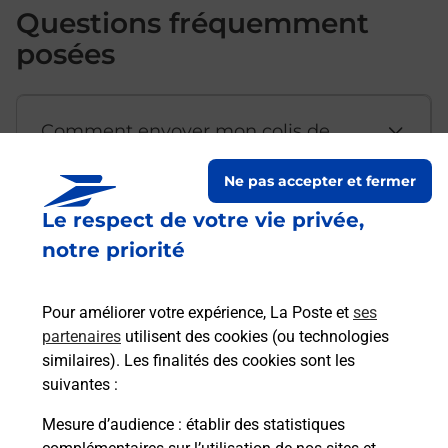
Questions fréquemment
posées
Comment envoyer mon colis de
chez moi ?
Ne pas accepter et fermer
Le respect de votre vie privée,
Est-il possible d’acheter un
notre priorité
emballage directement depuis un
bureau de Poste ?
Pour améliorer votre expérience, La Poste et
ses
partenaires
utilisent des cookies (ou technologies
Comment demander une
similaires). Les finalités des cookies sont les
modification de livraison ?
suivantes :
Mesure d’audience
: établir des statistiques