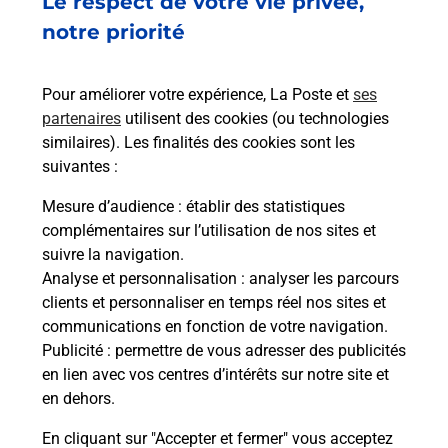
Le respect de votre vie privée,
Code de la route auto ou moto
notre priorité
Vous cherchez à passer votre code de la route auto
ou moto au Bureau La Poste - RENNES SAINT CYR
Pour améliorer votre expérience, La Poste et
ses
(35000) ? Découvrez l'offre proposée par La Poste.
partenaires
utilisent des cookies (ou technologies
similaires). Les finalités des cookies sont les
En savoir plus
Je réserve
suivantes :
En savoir plus
Mesure d’audience
: établir des statistiques
Permis Bateau
complémentaires sur l’utilisation de nos sites et
Vous cherchez à passer votre permis bateau à
suivre la navigation.
Rennes (35000) ? Découvrez l'offre proposée par
Analyse et personnalisation
: analyser les parcours
La Poste.
clients et personnaliser en temps réel nos sites et
communications en fonction de votre navigation.
Publicité
En savoir plus
: permettre de vous adresser des publicités
en lien avec vos centres d’intérêts sur notre site et
en dehors.
Je réserve ma session
En cliquant sur "Accepter et fermer" vous acceptez