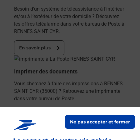
Besoin d’un système de téléassistance à l’intérieur
et/ou à l’extérieur de votre domicile ? Découvrez
les offres téléalarme dans votre bureau de Poste à
RENNES SAINT CYR.
En savoir plus
En savoir plus
Imprimer des documents
Vous cherchez à faire des impressions à RENNES
SAINT CYR (35000) ? Retrouvez une imprimante
dans votre bureau de Poste.
En savoir plus
Ne pas accepter et fermer
En savoir plus