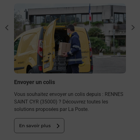
En savoir plus
En sa
à
Ache
dent
sui
par
Vous
de c
télé
Post
En
Envoyer un colis
Vous souhaitez envoyer un colis depuis : RENNES
SAINT CYR (35000) ? Découvrez toutes les
solutions proposées par La Poste.
En savoir plus