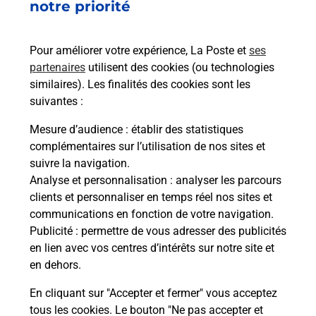
notre priorité
Pour améliorer votre expérience, La Poste et
ses
Questions fréquemment posées
partenaires
utilisent des cookies (ou technologies
similaires). Les finalités des cookies sont les
suivantes :
Quel réseau utilise La Poste Mobile ?
Mesure d’audience
: établir des statistiques
complémentaires sur l’utilisation de nos sites et
suivre la navigation.
Est-ce que je peux garder mon
numéro de mobile gratuitement ?
Analyse et personnalisation
: analyser les parcours
clients et personnaliser en temps réel nos sites et
communications en fonction de votre navigation.
Est-ce que je peux bénéficier de la 5G
Publicité
: permettre de vous adresser des publicités
avec La Poste Mobile ?
en lien avec vos centres d’intérêts sur notre site et
en dehors.
Est-ce que je peux utiliser mon forfait
à l’étranger avec La Poste Mobile ?
En cliquant sur "Accepter et fermer" vous acceptez
tous les cookies. Le bouton "Ne pas accepter et