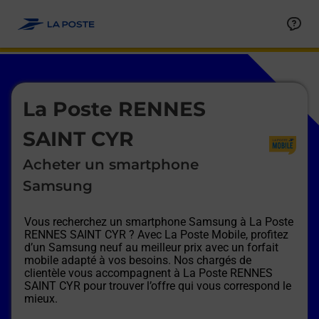
Le lien s'ouvre dans un nouvel onglet
Allez au contenu
Afficher ou masquer la réponse
Afficher ou masquer la réponse
Afficher ou masquer la réponse
Afficher ou masquer la réponse
Afficher ou masquer la réponse
Afficher ou masquer la réponse
Le lien s'ouvre dans un nouvel onglet
La Poste RENNES
SAINT CYR
Acheter un smartphone
Samsung
Vous recherchez un smartphone Samsung à
La Poste
RENNES SAINT CYR
? Avec La Poste Mobile, profitez
d’un Samsung neuf au meilleur prix avec un forfait
mobile adapté à vos besoins. Nos chargés de
clientèle vous accompagnent à
La Poste RENNES
SAINT CYR
pour trouver l’offre qui vous correspond le
mieux.