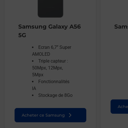
Samsung Galaxy A56
Sams
5G
Ecran 6,7’’ Super
AMOLED
Triple capteur :
50Mpx, 12Mpx,
5Mpx
Fonctionnalités
IA
Stockage de 8Go
Ache
Acheter ce Samsung