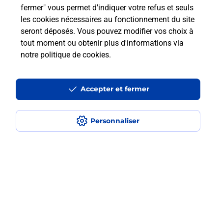
fermer" vous permet d'indiquer votre refus et seuls
Est-ce que je peux payer mon
les cookies nécessaires au fonctionnement du site
smartphone Samsung en plusieurs
seront déposés. Vous pouvez modifier vos choix à
fois avec La Poste Mobile ?
tout moment ou obtenir plus d'informations via
notre politique de cookies
.
Est-ce que je peux assurer mon
smartphone Samsung ?
Accepter et fermer
Localiser
Liste
Ille-et-Vilaine
RENNES
Personnaliser
RENNES SAINT CYR
Acheter un smartphone Samsung
Plan du site
Accessibilité : partiellement conforme