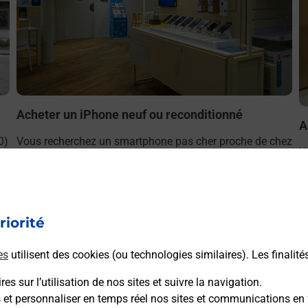
Acheter un iPhone neuf ou reconditionné
A
0)
Vous recherchez un smartphone pas cher proche de chez
V
e.
vous ? Découvrez notre offre de téléphones iPhone Apple
v
dans vos bureaux de Poste à JANZE (35150) !
S
En savoir plus
riorité
es
utilisent des cookies (ou technologies similaires). Les finalité
es sur l’utilisation de nos sites et suivre la navigation.
s et personnaliser en temps réel nos sites et communications en 