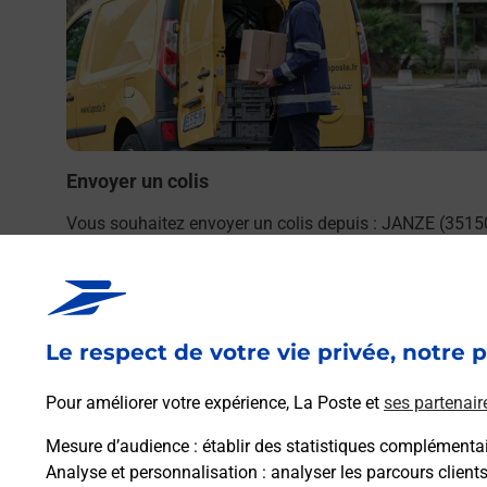
 Poste.
Envoyer un colis
Vous souhaitez envoyer un colis depuis : JANZE (3515
? Découvrez toutes les solutions proposées par La Post
En savoir plus
Le respect de votre vie privée, notre p
Pour améliorer votre expérience, La Poste et
ses partenair
Mesure d’audience
: établir des statistiques complémentair
Analyse et personnalisation
: analyser les parcours client