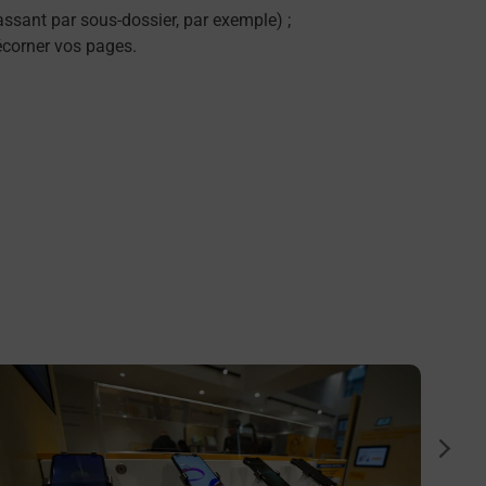
ssant par sous-dossier, par exemple) ;
décorner vos pages.
n savoir plus
En savo
Numér
suiva
Vous c