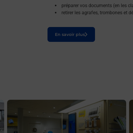
préparer vos documents (en les cla
retirer les agrafes, trombones et 
Le lien s'ouvre dans un nouvel onglet
En savoir plus
En savoir plus
E