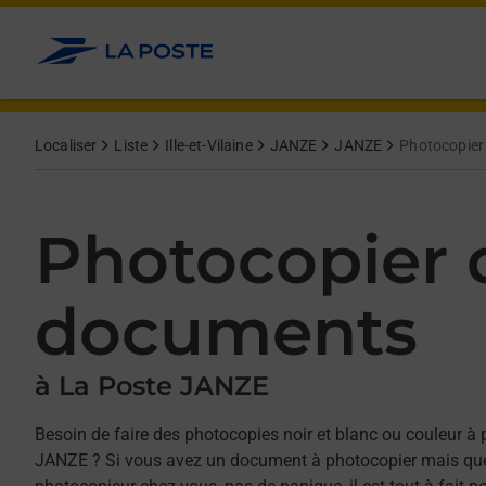
Allez au contenu
Afficher ou masquer la réponse
Afficher ou masquer la réponse
Afficher ou masquer la réponse
Localiser
Liste
Ille-et-Vilaine
JANZE
JANZE
Photocopier
Photocopier 
documents
à La Poste JANZE
Besoin de faire des photocopies noir et blanc ou couleur à 
JANZE ? Si vous avez un document à photocopier mais que