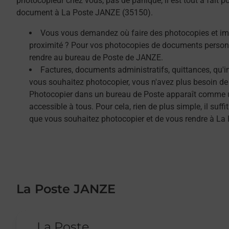
photocopieur chez vous, pas de panique, il est tout à fait 
document à La Poste JANZE (35150).
Vous vous demandez où faire des photocopies et i
proximité ? Pour vos photocopies de documents person
rendre au bureau de Poste de JANZE.
Factures, documents administratifs, quittances, qu'
vous souhaitez photocopier, vous n'avez plus besoin de
Photocopier dans un bureau de Poste apparaît comme un
accessible à tous. Pour cela, rien de plus simple, il su
que vous souhaitez photocopier et de vous rendre à La
La Poste JANZE
Le lien s'ouvre dans un nouvel onglet
La Poste