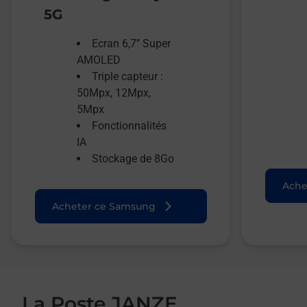
5G
Ecran 6,7’’ Super
AMOLED
Triple capteur :
50Mpx, 12Mpx,
5Mpx
Fonctionnalités
IA
Stockage de 8Go
Ache
Acheter ce Samsung
La Poste JANZE