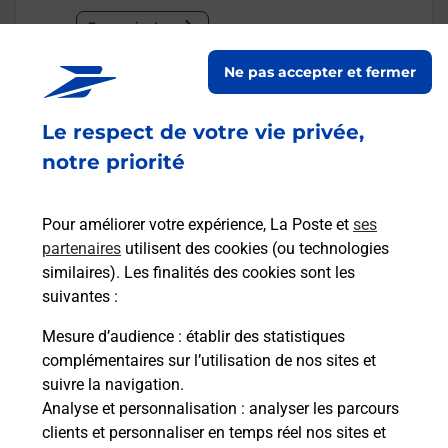
En savoir plus
Ne pas accepter et fermer
Malin !
Le respect de votre vie privée,
La Poste
notre priorité
en ligne
Ouvert 24h/24
Pour améliorer votre expérience, La Poste et
ses
partenaires
utilisent des cookies (ou technologies
En savoir plus
similaires). Les finalités des cookies sont les
suivantes :
Mesure d’audience
: établir des statistiques
Recherchez un autre point de contact
complémentaires sur l’utilisation de nos sites et
suivre la navigation.
Analyse et personnalisation
: analyser les parcours
clients et personnaliser en temps réel nos sites et
Questions fréquemment posées