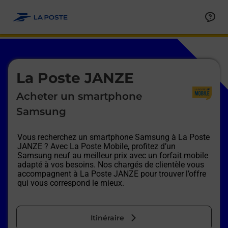
Le lien s'ouvre dans un nouvel onglet
Allez au contenu
Afficher ou masquer la réponse
Afficher ou masquer la réponse
Afficher ou masquer la réponse
Afficher ou masquer la réponse
Afficher ou masquer la réponse
Afficher ou masquer la réponse
Le lien s'ouvre dans un nouvel onglet
La Poste JANZE
Acheter un smartphone
Samsung
Vous recherchez un smartphone Samsung à
La Poste
JANZE
? Avec La Poste Mobile, profitez d’un
Samsung neuf au meilleur prix avec un forfait mobile
adapté à vos besoins. Nos chargés de clientèle vous
accompagnent à
La Poste JANZE
pour trouver l’offre
qui vous correspond le mieux.
Itinéraire