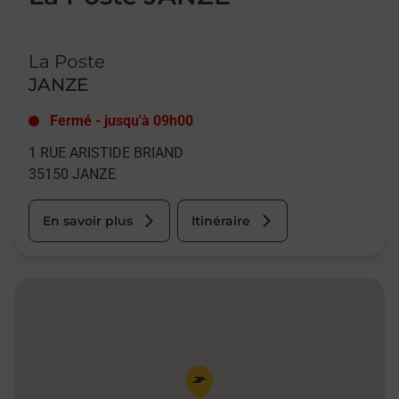
Le lien s'ouvre dans un nouvel onglet
La Poste
JANZE
Fermé
-
jusqu'à
09h00
1 RUE ARISTIDE BRIAND
35150
JANZE
En savoir plus
Itinéraire
Pin de la carte