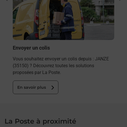
ZE
re
Vous
de c
télé
Post
En
Envoyer un colis
Vous souhaitez envoyer un colis depuis : JANZE
(35150) ? Découvrez toutes les solutions
proposées par La Poste.
En savoir plus
La Poste à proximité