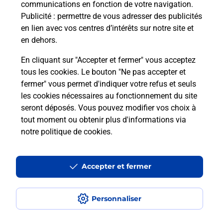
communications en fonction de votre navigation.
Publicité
: permettre de vous adresser des publicités
en lien avec vos centres d’intérêts sur notre site et
en dehors.
Quel réseau utilise La Poste Mobile ?
En cliquant sur "Accepter et fermer" vous acceptez
Est-ce que je peux garder mon
tous les cookies. Le bouton "Ne pas accepter et
numéro de mobile gratuitement ?
fermer" vous permet d'indiquer votre refus et seuls
les cookies nécessaires au fonctionnement du site
seront déposés. Vous pouvez modifier vos choix à
Est-ce que je peux bénéficier de la 5G
avec La Poste Mobile ?
tout moment ou obtenir plus d'informations via
notre politique de cookies
.
Est-ce que je peux utiliser mon forfait
à l’étranger avec La Poste Mobile ?
Accepter et fermer
Est-ce que je peux payer mon
smartphone Samsung en plusieurs
Personnaliser
fois avec La Poste Mobile ?