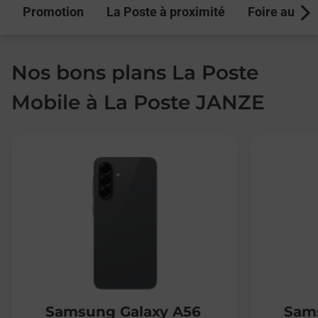
Promotion
La Poste à proximité
Foire aux q
Next
Nos bons plans La Poste
Mobile à La Poste JANZE
Samsung Galaxy A56
Sams